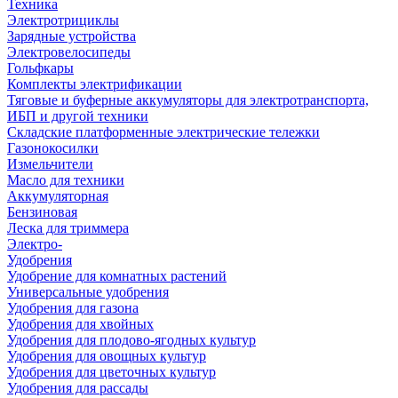
Техника
Электротрициклы
Зарядные устройства
Электровелосипеды
Гольфкары
Комплекты электрификации
Тяговые и буферные аккумуляторы для электротранспорта,
ИБП и другой техники
Складские платформенные электрические тележки
Газонокосилки
Измельчители
Масло для техники
Аккумуляторная
Бензиновая
Леска для триммера
Электро-
Удобрения
Удобрение для комнатных растений
Универсальные удобрения
Удобрения для газона
Удобрения для хвойных
Удобрения для плодово-ягодных культур
Удобрения для овощных культур
Удобрения для цветочных культур
Удобрения для рассады