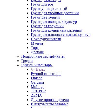
Грунт для роз
Грунт универсальный
Грунт для хвойных растений
Грунт цветочный
Грунт для овощных культур
Грунт для голубики
Грунт для комнатных растений
Грунт для плодово-ягодных культур
Почвоулучшители
Мульча
Торф
Дренаж
Подарочные сертификаты
Грядки
Ручной инвентарь
Назад
Ручной инвентарь
Finland
Gardena
Mr.Logo
TRUPER
ZEMA
Другие производители
Инструменты садовые