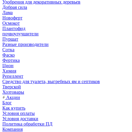
Удобрения для декоративных деревьев
Добрая сила
Лама
Новоферт
Осмокот
Плантофид
почвоулучшители
Пуршат
Разные производители
Сотка
Фаско
Фертика
Цион
Химия
Репеллент
Средство для туалета, выгребных ям и септиков
Тверской
Хозтовары
Акции
Блог
Как купить
Условия оплаты
Условия доставки
Политика обработки ПД
Компания