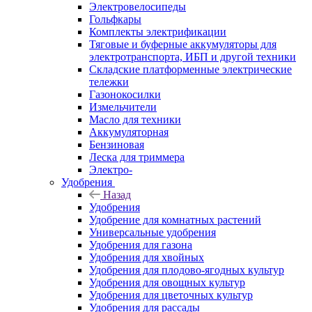
Электровелосипеды
Гольфкары
Комплекты электрификации
Тяговые и буферные аккумуляторы для
электротранспорта, ИБП и другой техники
Складские платформенные электрические
тележки
Газонокосилки
Измельчители
Масло для техники
Аккумуляторная
Бензиновая
Леска для триммера
Электро-
Удобрения
Назад
Удобрения
Удобрение для комнатных растений
Универсальные удобрения
Удобрения для газона
Удобрения для хвойных
Удобрения для плодово-ягодных культур
Удобрения для овощных культур
Удобрения для цветочных культур
Удобрения для рассады