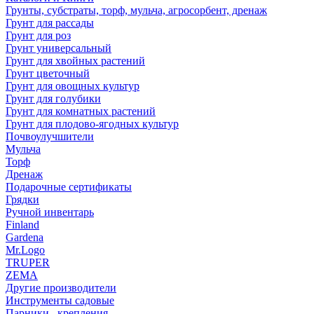
Грунты, субстраты, торф, мульча, агросорбент, дренаж
Грунт для рассады
Грунт для роз
Грунт универсальный
Грунт для хвойных растений
Грунт цветочный
Грунт для овощных культур
Грунт для голубики
Грунт для комнатных растений
Грунт для плодово-ягодных культур
Почвоулучшители
Мульча
Торф
Дренаж
Подарочные сертификаты
Грядки
Ручной инвентарь
Finland
Gardena
Mr.Logo
TRUPER
ZEMA
Другие производители
Инструменты садовые
Парники , крепления