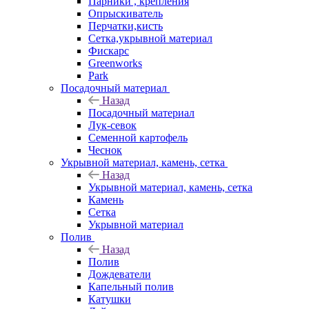
Парники , крепления
Опрыскиватель
Перчатки,кисть
Сетка,укрывной материал
Фискарс
Greenworks
Park
Посадочный материал
Назад
Посадочный материал
Лук-севок
Семенной картофель
Чеснок
Укрывной материал, камень, сетка
Назад
Укрывной материал, камень, сетка
Камень
Сетка
Укрывной материал
Полив
Назад
Полив
Дождеватели
Капельный полив
Катушки