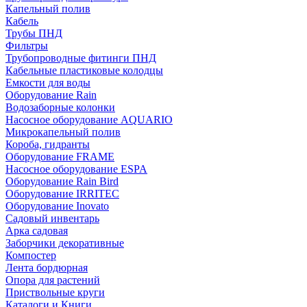
Капельный полив
Кабель
Трубы ПНД
Фильтры
Трубопроводные фитинги ПНД
Кабельные пластиковые колодцы
Емкости для воды
Оборудование Rain
Водозаборные колонки
Насосное оборудование AQUARIO
Микрокапельный полив
Короба, гидранты
Оборудование FRAME
Насосное оборудование ESPA
Оборудование Rain Bird
Оборудование IRRITEC
Оборудование Inovato
Садовый инвентарь
Арка садовая
Заборчики декоративные
Компостер
Лента бордюрная
Опора для растений
Приствольные круги
Каталоги и Книги