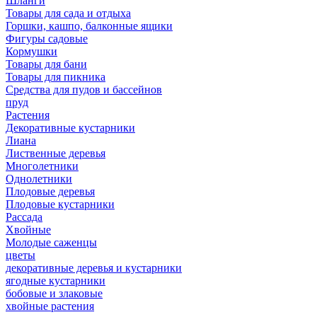
Шланги
Товары для сада и отдыха
Горшки, кашпо, балконные ящики
Фигуры садовые
Кормушки
Товары для бани
Товары для пикника
Средства для пудов и бассейнов
пруд
Растения
Декоративные кустарники
Лиана
Лиственные деревья
Многолетники
Однолетники
Плодовые деревья
Плодовые кустарники
Рассада
Хвойные
Молодые саженцы
цветы
декоративные деревья и кустарники
ягодные кустарники
бобовые и злаковые
хвойные растения