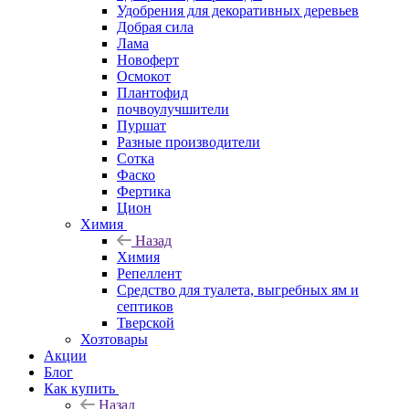
Удобрения для декоративных деревьев
Добрая сила
Лама
Новоферт
Осмокот
Плантофид
почвоулучшители
Пуршат
Разные производители
Сотка
Фаско
Фертика
Цион
Химия
Назад
Химия
Репеллент
Средство для туалета, выгребных ям и
септиков
Тверской
Хозтовары
Акции
Блог
Как купить
Назад