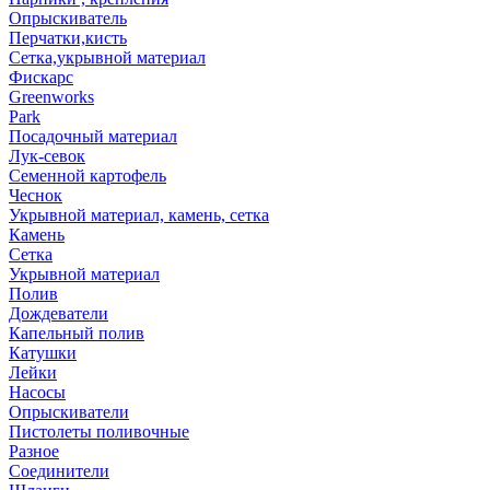
Опрыскиватель
Перчатки,кисть
Сетка,укрывной материал
Фискарс
Greenworks
Park
Посадочный материал
Лук-севок
Семенной картофель
Чеснок
Укрывной материал, камень, сетка
Камень
Сетка
Укрывной материал
Полив
Дождеватели
Капельный полив
Катушки
Лейки
Насосы
Опрыскиватели
Пистолеты поливочные
Разное
Соединители