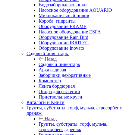
Водозаборные колонки
Насосное оборудование AQUARIO
Микрокапельный полив
Короба, гидранты
Оборудование FRAME
Насосное оборудование ESPA
Оборудование Rain Bird
Оборудование IRRITEC
Оборудование Inovato
Садовый инвентарь
Назад
Садовый инвентарь
Арка садовая
Заборчики декоративные
Компостер
Лента бордюрная
Опора для растений
Приствольные круги
Каталоги и Книги
Грунты, субстраты, торф, мульча, агросорбент,
дренаж
Назад
Грунты, субстраты, торф, мульча,
агросорбент, дренаж
Грунт для рассады