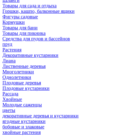
Шланги
Товары для сада и отдыха
Горшки, кашпо, балконные ящики
Фигуры садовые
Кормушки
Товары для бани
Товары для пикника
Средства для пудов и бассейнов
пруд
Растения
Декоративные кустарники
Лиана
Лиственные деревья
Многолетники
Однолетники
Плодовые деревья
Плодовые кустарники
Рассада
Хвойные
Молодые саженцы
цветы
декоративные деревья и кустарники
ягодные кустарники
бобовые и злаковые
хвойные растения