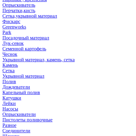
Опрыскиватель
Перчатки,кисть
Сетка,укрывной материал
Фискарс
Greenworks
Park
Посадочный материал
Лук-севок
Семенной картофель
Чеснок
Укрывной материал, камень, сетка
Камень
Сетка
Укрывной материал
Полив
Дождеватели
Капельный полив
Катушки
Лейки
Насосы
Опрыскиватели
Пистолеты поливочные
Разное
Соединители