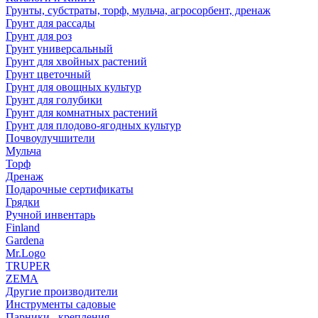
Грунты, субстраты, торф, мульча, агросорбент, дренаж
Грунт для рассады
Грунт для роз
Грунт универсальный
Грунт для хвойных растений
Грунт цветочный
Грунт для овощных культур
Грунт для голубики
Грунт для комнатных растений
Грунт для плодово-ягодных культур
Почвоулучшители
Мульча
Торф
Дренаж
Подарочные сертификаты
Грядки
Ручной инвентарь
Finland
Gardena
Mr.Logo
TRUPER
ZEMA
Другие производители
Инструменты садовые
Парники , крепления