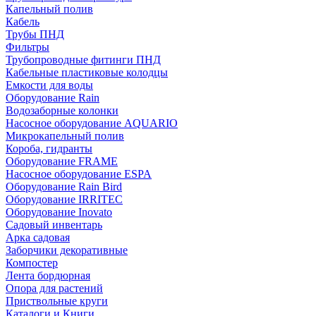
Капельный полив
Кабель
Трубы ПНД
Фильтры
Трубопроводные фитинги ПНД
Кабельные пластиковые колодцы
Емкости для воды
Оборудование Rain
Водозаборные колонки
Насосное оборудование AQUARIO
Микрокапельный полив
Короба, гидранты
Оборудование FRAME
Насосное оборудование ESPA
Оборудование Rain Bird
Оборудование IRRITEC
Оборудование Inovato
Садовый инвентарь
Арка садовая
Заборчики декоративные
Компостер
Лента бордюрная
Опора для растений
Приствольные круги
Каталоги и Книги