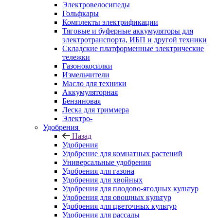
Электровелосипеды
Гольфкары
Комплекты электрификации
Тяговые и буферные аккумуляторы для
электротранспорта, ИБП и другой техники
Складские платформенные электрические
тележки
Газонокосилки
Измельчители
Масло для техники
Аккумуляторная
Бензиновая
Леска для триммера
Электро-
Удобрения
Назад
Удобрения
Удобрение для комнатных растений
Универсальные удобрения
Удобрения для газона
Удобрения для хвойных
Удобрения для плодово-ягодных культур
Удобрения для овощных культур
Удобрения для цветочных культур
Удобрения для рассады