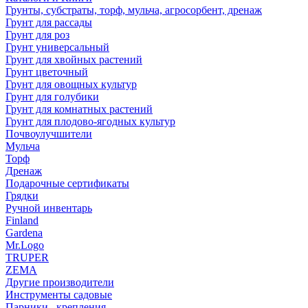
Грунты, субстраты, торф, мульча, агросорбент, дренаж
Грунт для рассады
Грунт для роз
Грунт универсальный
Грунт для хвойных растений
Грунт цветочный
Грунт для овощных культур
Грунт для голубики
Грунт для комнатных растений
Грунт для плодово-ягодных культур
Почвоулучшители
Мульча
Торф
Дренаж
Подарочные сертификаты
Грядки
Ручной инвентарь
Finland
Gardena
Mr.Logo
TRUPER
ZEMA
Другие производители
Инструменты садовые
Парники , крепления