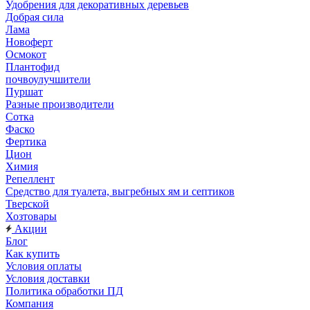
Удобрения для декоративных деревьев
Добрая сила
Лама
Новоферт
Осмокот
Плантофид
почвоулучшители
Пуршат
Разные производители
Сотка
Фаско
Фертика
Цион
Химия
Репеллент
Средство для туалета, выгребных ям и септиков
Тверской
Хозтовары
Акции
Блог
Как купить
Условия оплаты
Условия доставки
Политика обработки ПД
Компания