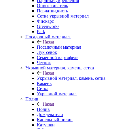
Парники , крепления
Опрыскиватель
Перчатки,кисть
Сетка,укрывной материал
Фискарс
Greenworks
Park
Посадочный материал
Назад
Посадочный материал
Лук-севок
Семенной картофель
Чеснок
Укрывной материал, камень, сетка
Назад
Укрывной материал, камень, сетка
Камень
Сетка
Укрывной материал
Полив
Назад
Полив
Дождеватели
Капельный полив
Катушки