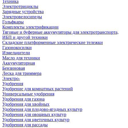
Техника
Электротрициклы
Зарядные устройства
Электровелосипеды
Гольфкары
Комплекты электрификации
Тяговые и буферные аккумуляторы для электротранспорта,
ИБП и другой техники
Складские платформенные электрические тележки
Газонокосилки
Измельчители
Масло для техники
Аккумуляторная
Бензиновая
Леска для триммера
Электро-
Удобрения
Удобрение для комнатных растений
Универсальные удобрения
Удобрения для газона
Удобрения для хвойных
Удобрения для плодово-ягодных культур
Удобрения для овощных культур
Удобрения для цветочных культур
Удобрения для рассады