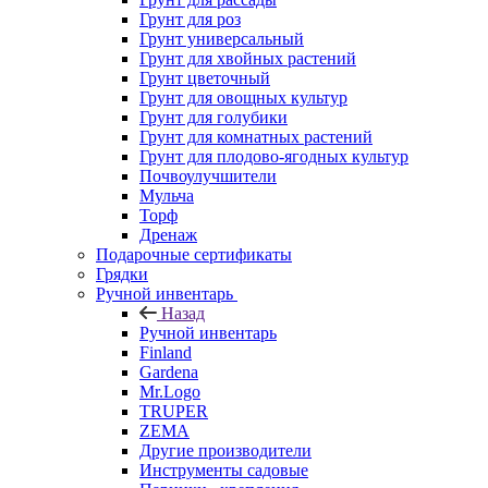
Грунт для роз
Грунт универсальный
Грунт для хвойных растений
Грунт цветочный
Грунт для овощных культур
Грунт для голубики
Грунт для комнатных растений
Грунт для плодово-ягодных культур
Почвоулучшители
Мульча
Торф
Дренаж
Подарочные сертификаты
Грядки
Ручной инвентарь
Назад
Ручной инвентарь
Finland
Gardena
Mr.Logo
TRUPER
ZEMA
Другие производители
Инструменты садовые