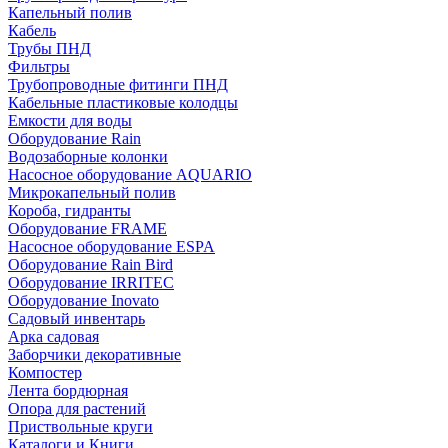
Капельный полив
Кабель
Трубы ПНД
Фильтры
Трубопроводные фитинги ПНД
Кабельные пластиковые колодцы
Емкости для воды
Оборудование Rain
Водозаборные колонки
Насосное оборудование AQUARIO
Микрокапельный полив
Короба, гидранты
Оборудование FRAME
Насосное оборудование ESPA
Оборудование Rain Bird
Оборудование IRRITEC
Оборудование Inovato
Садовый инвентарь
Арка садовая
Заборчики декоративные
Компостер
Лента бордюрная
Опора для растений
Приствольные круги
Каталоги и Книги