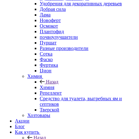
Удобрения для декоративных деревьев
Добрая сила
Лама
Новоферт
Осмокот
Плантофид
почвоулучшители
Пуршат
Разные производители
Сотка
Фаско
Фертика
Цион
Химия
Назад
Химия
Репеллент
Средство для туалета, выгребных ям и
септиков
Тверской
Хозтовары
Акции
Блог
Как купить
Назад