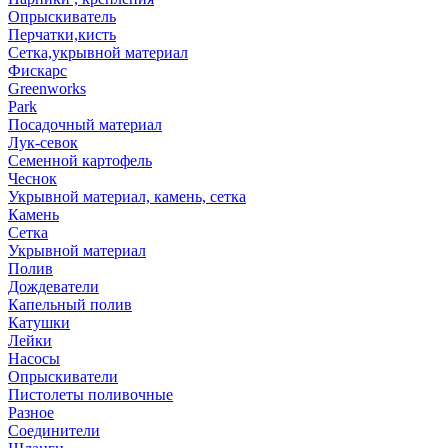
Опрыскиватель
Перчатки,кисть
Сетка,укрывной материал
Фискарс
Greenworks
Park
Посадочный материал
Лук-севок
Семенной картофель
Чеснок
Укрывной материал, камень, сетка
Камень
Сетка
Укрывной материал
Полив
Дождеватели
Капельный полив
Катушки
Лейки
Насосы
Опрыскиватели
Пистолеты поливочные
Разное
Соединители