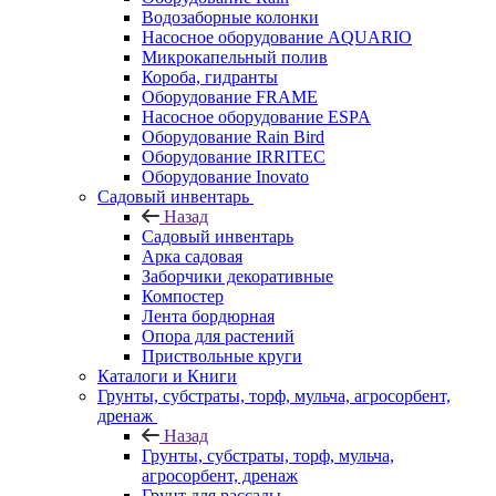
Водозаборные колонки
Насосное оборудование AQUARIO
Микрокапельный полив
Короба, гидранты
Оборудование FRAME
Насосное оборудование ESPA
Оборудование Rain Bird
Оборудование IRRITEC
Оборудование Inovato
Садовый инвентарь
Назад
Садовый инвентарь
Арка садовая
Заборчики декоративные
Компостер
Лента бордюрная
Опора для растений
Приствольные круги
Каталоги и Книги
Грунты, субстраты, торф, мульча, агросорбент,
дренаж
Назад
Грунты, субстраты, торф, мульча,
агросорбент, дренаж
Грунт для рассады