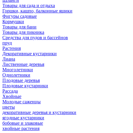
Шланги
Товары для сада и отдыха
Горшки, кашпо, балконные ящики
Фигуры садовые
Кормушки
Товары для бани
Товары для пикника
Средства для пудов и бассейнов
пруд
Растения
Декоративные кустарники
Лиана
Лиственные деревья
Многолетники
Однолетники
Плодовые деревья
Плодовые кустарники
Рассада
Хвойные
Молодые саженцы
цветы
декоративные деревья и кустарники
ягодные кустарники
бобовые и злаковые
хвойные растения