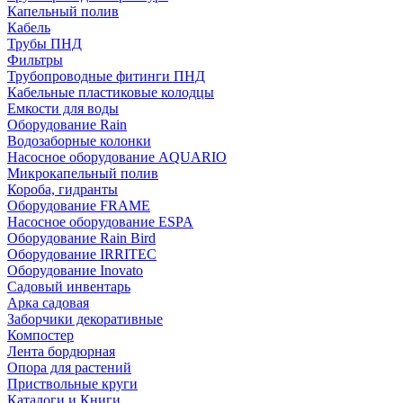
Капельный полив
Кабель
Трубы ПНД
Фильтры
Трубопроводные фитинги ПНД
Кабельные пластиковые колодцы
Емкости для воды
Оборудование Rain
Водозаборные колонки
Насосное оборудование AQUARIO
Микрокапельный полив
Короба, гидранты
Оборудование FRAME
Насосное оборудование ESPA
Оборудование Rain Bird
Оборудование IRRITEC
Оборудование Inovato
Садовый инвентарь
Арка садовая
Заборчики декоративные
Компостер
Лента бордюрная
Опора для растений
Приствольные круги
Каталоги и Книги