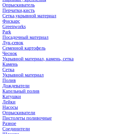
Опрыскиватель
Перчатки,кисть
Сетка,укрывной материал
Фискарс
Greenworks
Park
Посадочный материал
Лук-севок
Семенной картофель
Чеснок
Укрывной материал, камень, сетка
Камень
Сетка
Укрывной материал
Полив
Дождеватели
Капельный полив
Катушки
Лейки
Насосы
Опрыскиватели
Пистолеты поливочные
Разное
Соединители