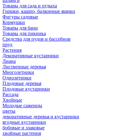
Шланги
Товары для сада и отдыха
Горшки, кашпо, балконные ящики
Фигуры садовые
Кормушки
Товары для бани
Товары для пикника
Средства для пудов и бассейнов
пруд
Растения
Декоративные кустарники
Лиана
Лиственные деревья
Многолетники
Однолетники
Плодовые деревья
Плодовые кустарники
Рассада
Хвойные
Молодые саженцы
цветы
декоративные деревья и кустарники
ягодные кустарники
бобовые и злаковые
хвойные растения