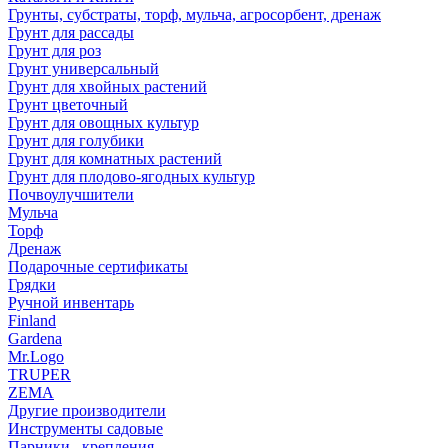
Грунты, субстраты, торф, мульча, агросорбент, дренаж
Грунт для рассады
Грунт для роз
Грунт универсальный
Грунт для хвойных растений
Грунт цветочный
Грунт для овощных культур
Грунт для голубики
Грунт для комнатных растений
Грунт для плодово-ягодных культур
Почвоулучшители
Мульча
Торф
Дренаж
Подарочные сертификаты
Грядки
Ручной инвентарь
Finland
Gardena
Mr.Logo
TRUPER
ZEMA
Другие производители
Инструменты садовые
Парники , крепления