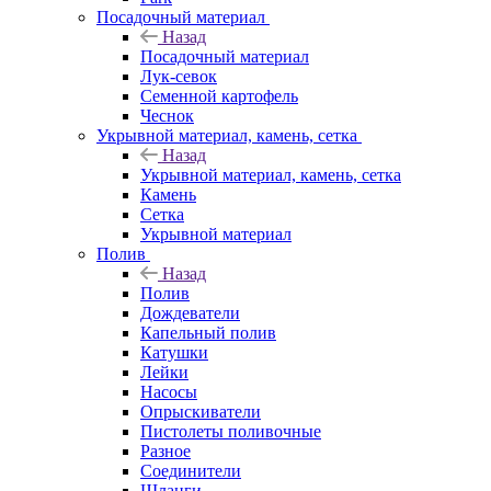
Посадочный материал
Назад
Посадочный материал
Лук-севок
Семенной картофель
Чеснок
Укрывной материал, камень, сетка
Назад
Укрывной материал, камень, сетка
Камень
Сетка
Укрывной материал
Полив
Назад
Полив
Дождеватели
Капельный полив
Катушки
Лейки
Насосы
Опрыскиватели
Пистолеты поливочные
Разное
Соединители
Шланги