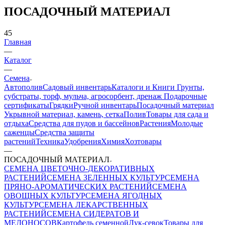
ПОСАДОЧНЫЙ МАТЕРИАЛ
45
Главная
—
Каталог
—
Семена
Автополив
Садовый инвентарь
Каталоги и Книги
Грунты,
субстраты, торф, мульча, агросорбент, дренаж
Подарочные
сертификаты
Грядки
Ручной инвентарь
Посадочный материал
Укрывной материал, камень, сетка
Полив
Товары для сада и
отдыха
Средства для пудов и бассейнов
Растения
Молодые
саженцы
Средства защиты
растений
Техника
Удобрения
Химия
Хозтовары
—
ПОСАДОЧНЫЙ МАТЕРИАЛ
СЕМЕНА ЦВЕТОЧНО-ДЕКОРАТИВНЫХ
РАСТЕНИЙ
СЕМЕНА ЗЕЛЕННЫХ КУЛЬТУР
СЕМЕНА
ПРЯНО-АРОМАТИЧЕСКИХ РАСТЕНИЙ
СЕМЕНА
ОВОЩНЫХ КУЛЬТУР
СЕМЕНА ЯГОДНЫХ
КУЛЬТУР
СЕМЕНА ЛЕКАРСТВЕННЫХ
РАСТЕНИЙ
СЕМЕНА СИДЕРАТОВ И
МЕДОНОСОВ
Картофель семенной
Лук-севок
Товары для