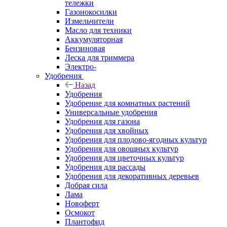
тележки
Газонокосилки
Измельчители
Масло для техники
Аккумуляторная
Бензиновая
Леска для триммера
Электро-
Удобрения
Назад
Удобрения
Удобрение для комнатных растений
Универсальные удобрения
Удобрения для газона
Удобрения для хвойных
Удобрения для плодово-ягодных культур
Удобрения для овощных культур
Удобрения для цветочных культур
Удобрения для рассады
Удобрения для декоративных деревьев
Добрая сила
Лама
Новоферт
Осмокот
Плантофид