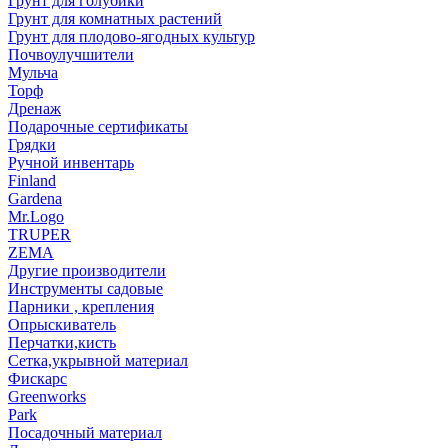
Грунт для голубики
Грунт для комнатных растений
Грунт для плодово-ягодных культур
Почвоулучшители
Мульча
Торф
Дренаж
Подарочные сертификаты
Грядки
Ручной инвентарь
Finland
Gardena
Mr.Logo
TRUPER
ZEMA
Другие производители
Инструменты садовые
Парники , крепления
Опрыскиватель
Перчатки,кисть
Сетка,укрывной материал
Фискарс
Greenworks
Park
Посадочный материал