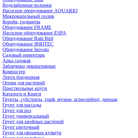
Водозаборные колонки
Насосное оборудование AQUARIO
Микрокапельный полив
Короба, гидранты
Оборудование FRAME
Насосное оборудование ESPA
Оборудование Rain Bird
Оборудование IRRITEC
Оборудование Inovato
Садовый инвентарь
Арка садовая
Заборчики декоративные
Компостер
Лента бордюрная
Опора для растений
Приствольные круги
Каталоги и Книги
Грунты, субстраты, торф, мульча, агросорбент, дренаж
Грунт для рассады
Грунт для роз
Грунт универсальный
Грунт для хвойных растений
Грунт цветочный
Грунт для овощных культур