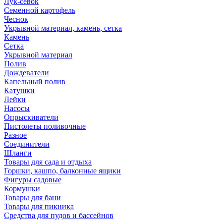
Лук-севок
Семенной картофель
Чеснок
Укрывной материал, камень, сетка
Камень
Сетка
Укрывной материал
Полив
Дождеватели
Капельный полив
Катушки
Лейки
Насосы
Опрыскиватели
Пистолеты поливочные
Разное
Соединители
Шланги
Товары для сада и отдыха
Горшки, кашпо, балконные ящики
Фигуры садовые
Кормушки
Товары для бани
Товары для пикника
Средства для пудов и бассейнов