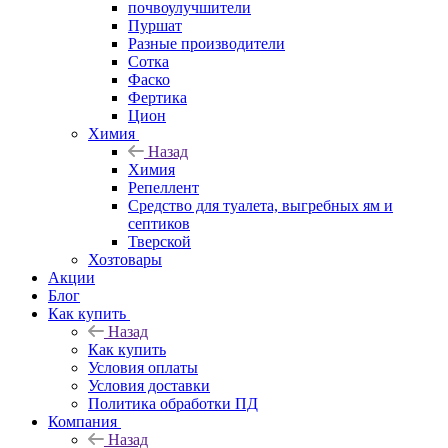
почвоулучшители
Пуршат
Разные производители
Сотка
Фаско
Фертика
Цион
Химия
Назад
Химия
Репеллент
Средство для туалета, выгребных ям и
септиков
Тверской
Хозтовары
Акции
Блог
Как купить
Назад
Как купить
Условия оплаты
Условия доставки
Политика обработки ПД
Компания
Назад