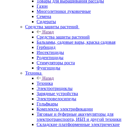
Товары для выращивания рассады
Газон
Многолетники луковичные
Семена
Сидераты
Средства защиты растений
Назад
Средства защиты растений
Бальзамы, садовые вары, краска садовая
Гербицид
Инсектициды
Родентициды
Стимуляторы роста
Фунгициды
Техника
Назад
Техника
Электротрициклы
Зарядные устройства
Электровелосипеды
Гольфкары
Комплекты электрификации
Тяговые и буферные аккумуляторы для
электротранспорта, ИБП и другой техники
Складские платформенные электрические