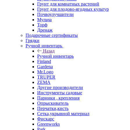
Грунт для комнатных растений
Грунт для плодово-ягодных культур
Почвоулучшители
Мульча
Торф
Дренаж
Подарочные сертификаты
Грядки
Ручной инвентарь
Назад
Ручной инвентарь
Finland
Gardena
Mr.Logo
TRUPER
ZEMA
Другие производители
Инструменты садовые
Парники , крепления
Опрыскиватель
Перчатки,кисть
Сетка,укрывной материал
Фискарс
Greenworks
Park