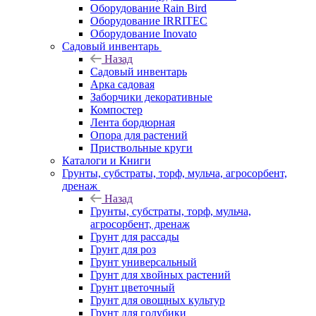
Оборудование Rain Bird
Оборудование IRRITEC
Оборудование Inovato
Садовый инвентарь
Назад
Садовый инвентарь
Арка садовая
Заборчики декоративные
Компостер
Лента бордюрная
Опора для растений
Приствольные круги
Каталоги и Книги
Грунты, субстраты, торф, мульча, агросорбент,
дренаж
Назад
Грунты, субстраты, торф, мульча,
агросорбент, дренаж
Грунт для рассады
Грунт для роз
Грунт универсальный
Грунт для хвойных растений
Грунт цветочный
Грунт для овощных культур
Грунт для голубики