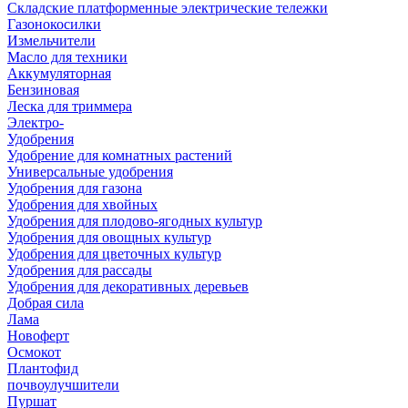
Складские платформенные электрические тележки
Газонокосилки
Измельчители
Масло для техники
Аккумуляторная
Бензиновая
Леска для триммера
Электро-
Удобрения
Удобрение для комнатных растений
Универсальные удобрения
Удобрения для газона
Удобрения для хвойных
Удобрения для плодово-ягодных культур
Удобрения для овощных культур
Удобрения для цветочных культур
Удобрения для рассады
Удобрения для декоративных деревьев
Добрая сила
Лама
Новоферт
Осмокот
Плантофид
почвоулучшители
Пуршат