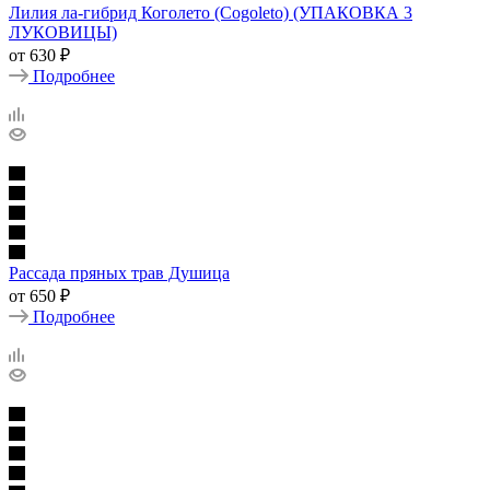
Лилия ла-гибрид Коголето (Cogoleto) (УПАКОВКА 3
ЛУКОВИЦЫ)
от
630 ₽
Подробнее
Рассада пряных трав Душица
от
650 ₽
Подробнее