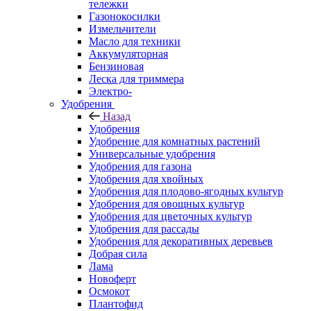
тележки
Газонокосилки
Измельчители
Масло для техники
Аккумуляторная
Бензиновая
Леска для триммера
Электро-
Удобрения
Назад
Удобрения
Удобрение для комнатных растений
Универсальные удобрения
Удобрения для газона
Удобрения для хвойных
Удобрения для плодово-ягодных культур
Удобрения для овощных культур
Удобрения для цветочных культур
Удобрения для рассады
Удобрения для декоративных деревьев
Добрая сила
Лама
Новоферт
Осмокот
Плантофид