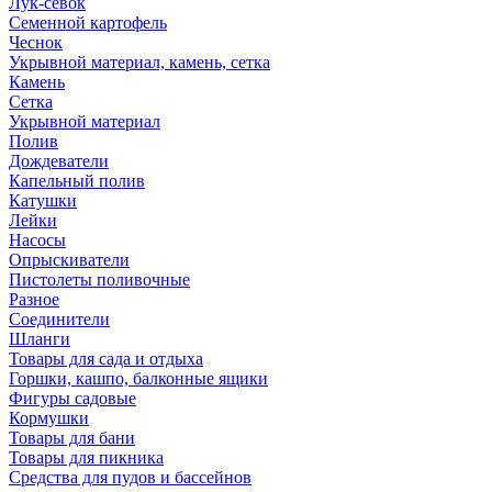
Лук-севок
Семенной картофель
Чеснок
Укрывной материал, камень, сетка
Камень
Сетка
Укрывной материал
Полив
Дождеватели
Капельный полив
Катушки
Лейки
Насосы
Опрыскиватели
Пистолеты поливочные
Разное
Соединители
Шланги
Товары для сада и отдыха
Горшки, кашпо, балконные ящики
Фигуры садовые
Кормушки
Товары для бани
Товары для пикника
Средства для пудов и бассейнов