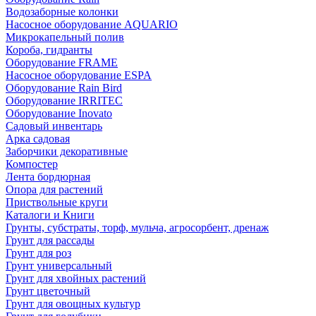
Водозаборные колонки
Насосное оборудование AQUARIO
Микрокапельный полив
Короба, гидранты
Оборудование FRAME
Насосное оборудование ESPA
Оборудование Rain Bird
Оборудование IRRITEC
Оборудование Inovato
Садовый инвентарь
Арка садовая
Заборчики декоративные
Компостер
Лента бордюрная
Опора для растений
Приствольные круги
Каталоги и Книги
Грунты, субстраты, торф, мульча, агросорбент, дренаж
Грунт для рассады
Грунт для роз
Грунт универсальный
Грунт для хвойных растений
Грунт цветочный
Грунт для овощных культур