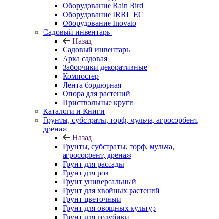
Оборудование Rain Bird
Оборудование IRRITEC
Оборудование Inovato
Садовый инвентарь
Назад
Садовый инвентарь
Арка садовая
Заборчики декоративные
Компостер
Лента бордюрная
Опора для растений
Приствольные круги
Каталоги и Книги
Грунты, субстраты, торф, мульча, агросорбент,
дренаж
Назад
Грунты, субстраты, торф, мульча,
агросорбент, дренаж
Грунт для рассады
Грунт для роз
Грунт универсальный
Грунт для хвойных растений
Грунт цветочный
Грунт для овощных культур
Грунт для голубики