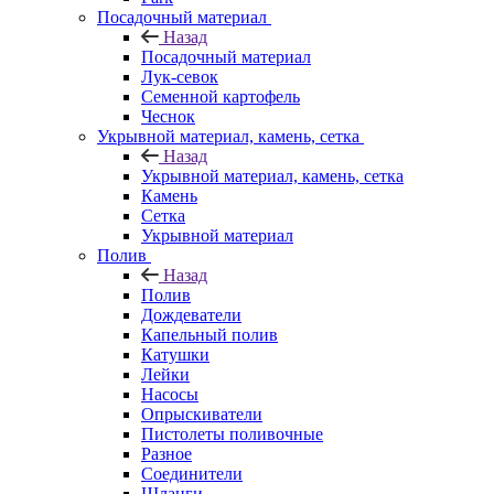
Посадочный материал
Назад
Посадочный материал
Лук-севок
Семенной картофель
Чеснок
Укрывной материал, камень, сетка
Назад
Укрывной материал, камень, сетка
Камень
Сетка
Укрывной материал
Полив
Назад
Полив
Дождеватели
Капельный полив
Катушки
Лейки
Насосы
Опрыскиватели
Пистолеты поливочные
Разное
Соединители
Шланги