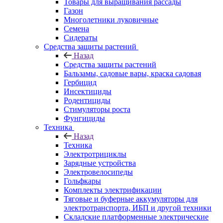
Товары для выращивания рассады
Газон
Многолетники луковичные
Семена
Сидераты
Средства защиты растений
Назад
Средства защиты растений
Бальзамы, садовые вары, краска садовая
Гербицид
Инсектициды
Родентициды
Стимуляторы роста
Фунгициды
Техника
Назад
Техника
Электротрициклы
Зарядные устройства
Электровелосипеды
Гольфкары
Комплекты электрификации
Тяговые и буферные аккумуляторы для
электротранспорта, ИБП и другой техники
Складские платформенные электрические