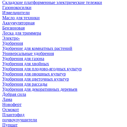
Складские платформенные электрические тележки
Газонокосилки
Измельчители
Масло для техники
Аккумуляторная
Бензиновая
Леска для триммера
Электро-
Удобрения
Удобрение для комнатных растений
Универсальные удобрения
Удобрения для газона
Удобрения для хвойных
Удобрения для плодово-ягодных культур
Удобрения для овощных культур
Удобрения для цветочных культур
Удобрения для рассады
Удобрения для декоративных деревьев
Добрая сила
Лама
Новоферт
Осмокот
Плантофид
почвоулучшители
Пуршат