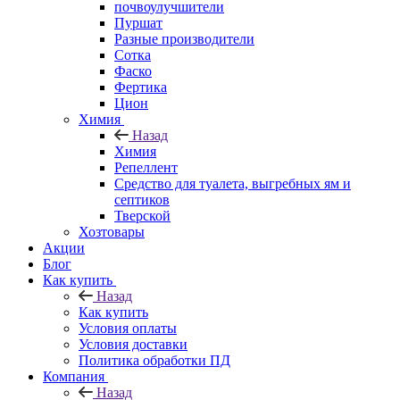
почвоулучшители
Пуршат
Разные производители
Сотка
Фаско
Фертика
Цион
Химия
Назад
Химия
Репеллент
Средство для туалета, выгребных ям и
септиков
Тверской
Хозтовары
Акции
Блог
Как купить
Назад
Как купить
Условия оплаты
Условия доставки
Политика обработки ПД
Компания
Назад