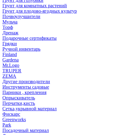
Грунт для голубики
Грунт для комнатных растений
Грунт для плодово-ягодных культур
Почвоулучшители
Мульча
Торф
Дренаж
Подарочные сертификаты
Грядки
Ручной инвентарь
Finland
Gardena
Mr.Logo
TRUPER
ZEMA
Другие производители
Инструменты садовые
Парники , крепления
Опрыскиватель
Перчатки,кисть
Сетка,укрывной материал
Фискарс
Greenworks
Park
Посадочный материал