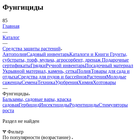
Фунгициды
85
Главная
—
Каталог
—
Средства защиты растений
Автополив
Садовый инвентарь
Каталоги и Книги
Грунты,
субстраты, торф, мульча, агросорбент, дренаж
Подарочные
сертификаты
Грядки
Ручной инвентарь
Посадочный материал
Укрывной материал, камень, сетка
Полив
Товары для сада и
отдыха
Средства для пудов и бассейнов
Растения
Молодые
саженцы
Семена
Техника
Удобрения
Химия
Хозтовары
—
Фунгициды
Бальзамы, садовые вары, краска
садовая
Гербицид
Инсектициды
Родентициды
Стимуляторы
роста
Раздел не найден
Фильтр
По популярности (возрастание)