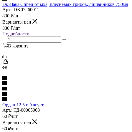
Dr.Klaus Спрей от мха, плесневых грибов, лишайников 750мл
Арт.: DK07260011
830
₽
/шт
Варианты цен
830
₽
/шт
Подробности
В корзину
Ордан 12.5 г Август
Арт.: ТД-00005068
60
₽
/шт
Варианты цен
60
₽
/шт