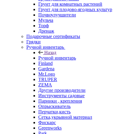
Грунт для комнатных растений
Грунт для плодово-ягодных культур
Почвоулучшители
Мульча
Торф
Дренаж
Подарочные сертификаты
Грядки
Ручной инвентарь
Назад
Ручной инвентарь
Finland
Gardena
Mr.Logo
TRUPER
ZEMA
Другие производители
Инструменты садовые
Парники , крепления
Опрыскиватель
Перчатки,кисть
Сетка,укрывной материал
Фискарс
Greenworks
Park