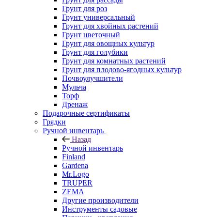
Грунт для роз
Грунт универсальный
Грунт для хвойных растений
Грунт цветочный
Грунт для овощных культур
Грунт для голубики
Грунт для комнатных растений
Грунт для плодово-ягодных культур
Почвоулучшители
Мульча
Торф
Дренаж
Подарочные сертификаты
Грядки
Ручной инвентарь
Назад
Ручной инвентарь
Finland
Gardena
Mr.Logo
TRUPER
ZEMA
Другие производители
Инструменты садовые