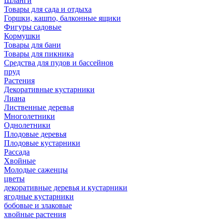
Шланги
Товары для сада и отдыха
Горшки, кашпо, балконные ящики
Фигуры садовые
Кормушки
Товары для бани
Товары для пикника
Средства для пудов и бассейнов
пруд
Растения
Декоративные кустарники
Лиана
Лиственные деревья
Многолетники
Однолетники
Плодовые деревья
Плодовые кустарники
Рассада
Хвойные
Молодые саженцы
цветы
декоративные деревья и кустарники
ягодные кустарники
бобовые и злаковые
хвойные растения