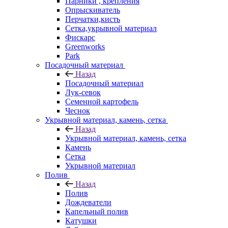
Парники , крепления
Опрыскиватель
Перчатки,кисть
Сетка,укрывной материал
Фискарс
Greenworks
Park
Посадочный материал
Назад
Посадочный материал
Лук-севок
Семенной картофель
Чеснок
Укрывной материал, камень, сетка
Назад
Укрывной материал, камень, сетка
Камень
Сетка
Укрывной материал
Полив
Назад
Полив
Дождеватели
Капельный полив
Катушки