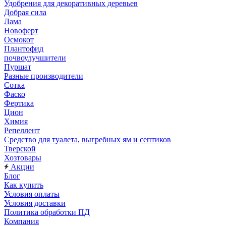
Удобрения для декоративных деревьев
Добрая сила
Лама
Новоферт
Осмокот
Плантофид
почвоулучшители
Пуршат
Разные производители
Сотка
Фаско
Фертика
Цион
Химия
Репеллент
Средство для туалета, выгребных ям и септиков
Тверской
Хозтовары
Акции
Блог
Как купить
Условия оплаты
Условия доставки
Политика обработки ПД
Компания