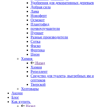
Удобрения для декоративных деревьев
Добрая сила
Лама
Новоферт
Осмокот
Плантофид
почвоулучшители
Пуршат
Разные производители
Сотка
Фаско
Фертика
Цион
Химия
Назад
Химия
Репеллент
Средство для туалета, выгребных ям и
септиков
Тверской
Хозтовары
Акции
Блог
Как купить
Назад