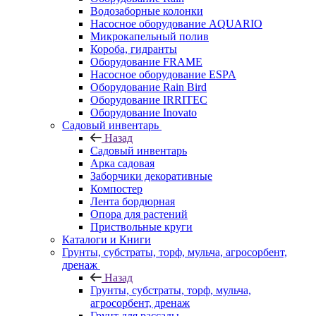
Водозаборные колонки
Насосное оборудование AQUARIO
Микрокапельный полив
Короба, гидранты
Оборудование FRAME
Насосное оборудование ESPA
Оборудование Rain Bird
Оборудование IRRITEC
Оборудование Inovato
Садовый инвентарь
Назад
Садовый инвентарь
Арка садовая
Заборчики декоративные
Компостер
Лента бордюрная
Опора для растений
Приствольные круги
Каталоги и Книги
Грунты, субстраты, торф, мульча, агросорбент,
дренаж
Назад
Грунты, субстраты, торф, мульча,
агросорбент, дренаж
Грунт для рассады