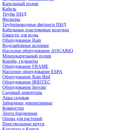
Капельный полив
Кабель
Трубы ПНД
Фильтры
Трубопроводные фитинги ПНД
Кабельные пластиковые колодцы
Емкости для воды
Оборудование Rain
Водозаборные колонки
Насосное оборудование AQUARIO
Микрокапельный полив
Короба, гидранты
Оборудование FRAME
Насосное оборудование ESPA
Оборудование Rain Bird
Оборудование IRRITEC
Оборудование Inovato
Садовый инвентарь
Арка садовая
Заборчики декоративные
Компостер
Лента бордюрная
Опора для растений
Приствольные круги
Каталоги и Книги