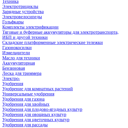
Техника
Электротрициклы
Зарядные устройства
Электровелосипеды
Гольфкары
Комплекты электрификации
Тяговые и буферные аккумуляторы для электротранспорта,
ИБП и другой техники
Складские платформенные электрические тележки
Газонокосилки
Измельчители
Масло для техники
Аккумуляторная
Бензиновая
Леска для триммера
Электро-
Удобрения
Удобрение для комнатных растений
Универсальные удобрения
Удобрения для газона
Удобрения для хвойных
Удобрения для плодово-ягодных культур
Удобрения для овощных культур
Удобрения для цветочных культур
Удобрения для рассады