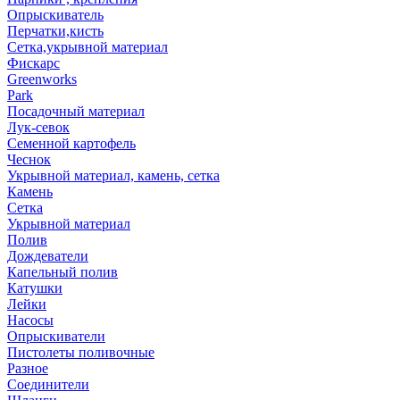
Опрыскиватель
Перчатки,кисть
Сетка,укрывной материал
Фискарс
Greenworks
Park
Посадочный материал
Лук-севок
Семенной картофель
Чеснок
Укрывной материал, камень, сетка
Камень
Сетка
Укрывной материал
Полив
Дождеватели
Капельный полив
Катушки
Лейки
Насосы
Опрыскиватели
Пистолеты поливочные
Разное
Соединители