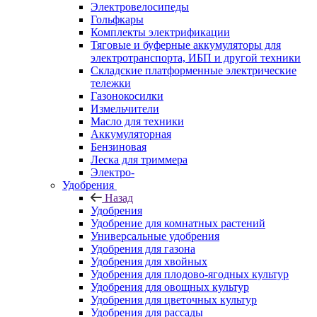
Электровелосипеды
Гольфкары
Комплекты электрификации
Тяговые и буферные аккумуляторы для
электротранспорта, ИБП и другой техники
Складские платформенные электрические
тележки
Газонокосилки
Измельчители
Масло для техники
Аккумуляторная
Бензиновая
Леска для триммера
Электро-
Удобрения
Назад
Удобрения
Удобрение для комнатных растений
Универсальные удобрения
Удобрения для газона
Удобрения для хвойных
Удобрения для плодово-ягодных культур
Удобрения для овощных культур
Удобрения для цветочных культур
Удобрения для рассады