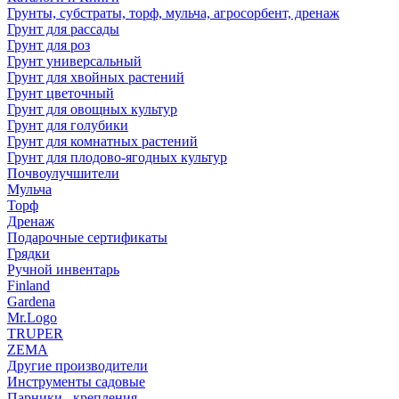
Грунты, субстраты, торф, мульча, агросорбент, дренаж
Грунт для рассады
Грунт для роз
Грунт универсальный
Грунт для хвойных растений
Грунт цветочный
Грунт для овощных культур
Грунт для голубики
Грунт для комнатных растений
Грунт для плодово-ягодных культур
Почвоулучшители
Мульча
Торф
Дренаж
Подарочные сертификаты
Грядки
Ручной инвентарь
Finland
Gardena
Mr.Logo
TRUPER
ZEMA
Другие производители
Инструменты садовые
Парники , крепления