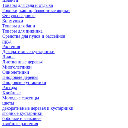
Шланги
Товары для сада и отдыха
Горшки, кашпо, балконные ящики
Фигуры садовые
Кормушки
Товары для бани
Товары для пикника
Средства для пудов и бассейнов
пруд
Растения
Декоративные кустарники
Лиана
Лиственные деревья
Многолетники
Однолетники
Плодовые деревья
Плодовые кустарники
Рассада
Хвойные
Молодые саженцы
цветы
декоративные деревья и кустарники
ягодные кустарники
бобовые и злаковые
хвойные растения