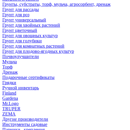
Грунты, субстраты, торф, мульча, агросорбент, дренаж
Грунт для рассады
Грунт для роз
Грунт универсальный
Грунт для хвойных растений
Грунт цветочный
Грунт для овощных культур
Грунт для голубики
Грунт для комнатных растений
Грунт для плодово-ягодных культур
Почвоулучшители
Мульча
Торф
Дренаж
Подарочные сертификаты
Грядки
Ручной инвентарь
Finland
Gardena
Mr.Logo
TRUPER
ZEMA
Другие производители
Инструменты садовые
Парники , крепления