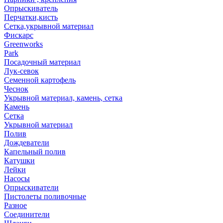
Опрыскиватель
Перчатки,кисть
Сетка,укрывной материал
Фискарс
Greenworks
Park
Посадочный материал
Лук-севок
Семенной картофель
Чеснок
Укрывной материал, камень, сетка
Камень
Сетка
Укрывной материал
Полив
Дождеватели
Капельный полив
Катушки
Лейки
Насосы
Опрыскиватели
Пистолеты поливочные
Разное
Соединители