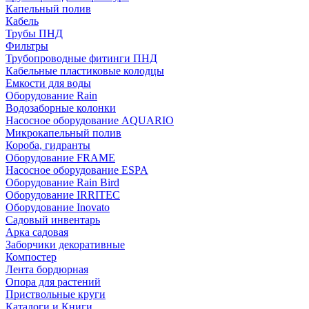
Капельный полив
Кабель
Трубы ПНД
Фильтры
Трубопроводные фитинги ПНД
Кабельные пластиковые колодцы
Емкости для воды
Оборудование Rain
Водозаборные колонки
Насосное оборудование AQUARIO
Микрокапельный полив
Короба, гидранты
Оборудование FRAME
Насосное оборудование ESPA
Оборудование Rain Bird
Оборудование IRRITEC
Оборудование Inovato
Садовый инвентарь
Арка садовая
Заборчики декоративные
Компостер
Лента бордюрная
Опора для растений
Приствольные круги
Каталоги и Книги