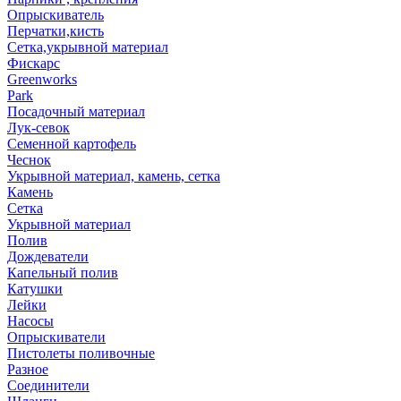
Опрыскиватель
Перчатки,кисть
Сетка,укрывной материал
Фискарс
Greenworks
Park
Посадочный материал
Лук-севок
Семенной картофель
Чеснок
Укрывной материал, камень, сетка
Камень
Сетка
Укрывной материал
Полив
Дождеватели
Капельный полив
Катушки
Лейки
Насосы
Опрыскиватели
Пистолеты поливочные
Разное
Соединители