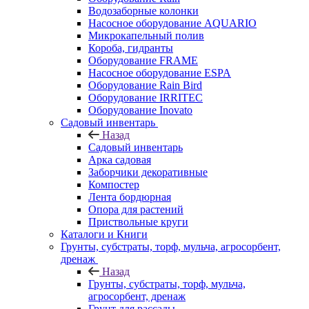
Водозаборные колонки
Насосное оборудование AQUARIO
Микрокапельный полив
Короба, гидранты
Оборудование FRAME
Насосное оборудование ESPA
Оборудование Rain Bird
Оборудование IRRITEC
Оборудование Inovato
Садовый инвентарь
Назад
Садовый инвентарь
Арка садовая
Заборчики декоративные
Компостер
Лента бордюрная
Опора для растений
Приствольные круги
Каталоги и Книги
Грунты, субстраты, торф, мульча, агросорбент,
дренаж
Назад
Грунты, субстраты, торф, мульча,
агросорбент, дренаж
Грунт для рассады