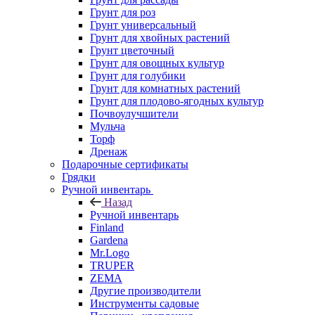
Грунт для роз
Грунт универсальный
Грунт для хвойных растений
Грунт цветочный
Грунт для овощных культур
Грунт для голубики
Грунт для комнатных растений
Грунт для плодово-ягодных культур
Почвоулучшители
Мульча
Торф
Дренаж
Подарочные сертификаты
Грядки
Ручной инвентарь
Назад
Ручной инвентарь
Finland
Gardena
Mr.Logo
TRUPER
ZEMA
Другие производители
Инструменты садовые