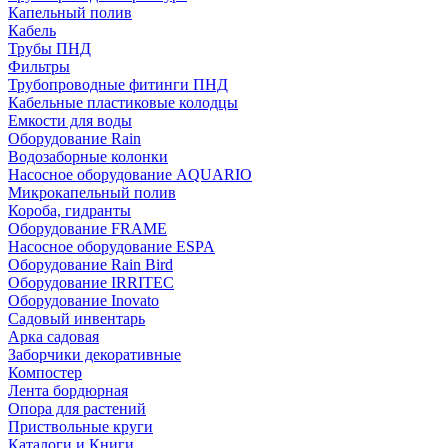
Капельный полив
Кабель
Трубы ПНД
Фильтры
Трубопроводные фитинги ПНД
Кабельные пластиковые колодцы
Емкости для воды
Оборудование Rain
Водозаборные колонки
Насосное оборудование AQUARIO
Микрокапельный полив
Короба, гидранты
Оборудование FRAME
Насосное оборудование ESPA
Оборудование Rain Bird
Оборудование IRRITEC
Оборудование Inovato
Садовый инвентарь
Арка садовая
Заборчики декоративные
Компостер
Лента бордюрная
Опора для растений
Приствольные круги
Каталоги и Книги