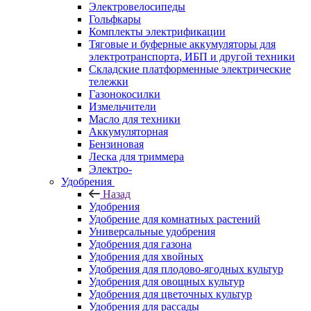
Электровелосипеды
Гольфкары
Комплекты электрификации
Тяговые и буферные аккумуляторы для
электротранспорта, ИБП и другой техники
Складские платформенные электрические
тележки
Газонокосилки
Измельчители
Масло для техники
Аккумуляторная
Бензиновая
Леска для триммера
Электро-
Удобрения
Назад
Удобрения
Удобрение для комнатных растений
Универсальные удобрения
Удобрения для газона
Удобрения для хвойных
Удобрения для плодово-ягодных культур
Удобрения для овощных культур
Удобрения для цветочных культур
Удобрения для рассады