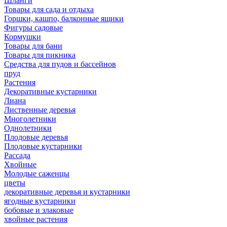
Шланги
Товары для сада и отдыха
Горшки, кашпо, балконные ящики
Фигуры садовые
Кормушки
Товары для бани
Товары для пикника
Средства для пудов и бассейнов
пруд
Растения
Декоративные кустарники
Лиана
Лиственные деревья
Многолетники
Однолетники
Плодовые деревья
Плодовые кустарники
Рассада
Хвойные
Молодые саженцы
цветы
декоративные деревья и кустарники
ягодные кустарники
бобовые и злаковые
хвойные растения