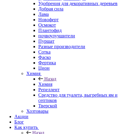
Удобрения для декоративных деревьев
Добрая сила
Лама
Новоферт
Осмокот
Плантофид
почвоулучшители
Пуршат
Разные производители
Сотка
Фаско
Фертика
Цион
Химия
Назад
Химия
Репеллент
Средство для туалета, выгребных ям и
септиков
Тверской
Хозтовары
Акции
Блог
Как купить
Назад