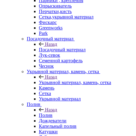
Парники , крепления
Опрыскиватель
Перчатки,кисть
Сетка,укрывной материал
Фискарс
Greenworks
Park
Посадочный материал
Назад
Посадочный материал
Лук-севок
Семенной картофель
Чеснок
Укрывной материал, камень, сетка
Назад
Укрывной материал, камень, сетка
Камень
Сетка
Укрывной материал
Полив
Назад
Полив
Дождеватели
Капельный полив
Катушки