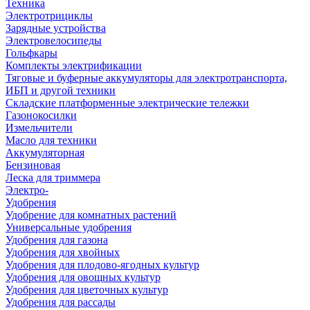
Техника
Электротрициклы
Зарядные устройства
Электровелосипеды
Гольфкары
Комплекты электрификации
Тяговые и буферные аккумуляторы для электротранспорта,
ИБП и другой техники
Складские платформенные электрические тележки
Газонокосилки
Измельчители
Масло для техники
Аккумуляторная
Бензиновая
Леска для триммера
Электро-
Удобрения
Удобрение для комнатных растений
Универсальные удобрения
Удобрения для газона
Удобрения для хвойных
Удобрения для плодово-ягодных культур
Удобрения для овощных культур
Удобрения для цветочных культур
Удобрения для рассады