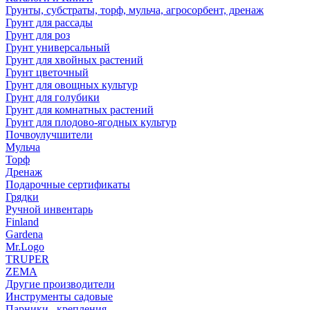
Грунты, субстраты, торф, мульча, агросорбент, дренаж
Грунт для рассады
Грунт для роз
Грунт универсальный
Грунт для хвойных растений
Грунт цветочный
Грунт для овощных культур
Грунт для голубики
Грунт для комнатных растений
Грунт для плодово-ягодных культур
Почвоулучшители
Мульча
Торф
Дренаж
Подарочные сертификаты
Грядки
Ручной инвентарь
Finland
Gardena
Mr.Logo
TRUPER
ZEMA
Другие производители
Инструменты садовые
Парники , крепления