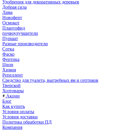
Удобрения для декоративных деревьев
Добрая сила
Лама
Новоферт
Осмокот
Плантофид
почвоулучшители
Пуршат
Разные производители
Сотка
Фаско
Фертика
Цион
Химия
Репеллент
Средство для туалета, выгребных ям и септиков
Тверской
Хозтовары
Акции
Блог
Как купить
Условия оплаты
Условия доставки
Политика обработки ПД
Компания