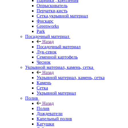
Парники , крепления
Опрыскиватель
Перчатки,кисть
Сетка,укрывной материал
Фискарс
Greenworks
Park
Посадочный материал
Назад
Посадочный материал
Лук-севок
Семенной картофель
Чеснок
Укрывной материал, камень, сетка
Назад
Укрывной материал, камень, сетка
Камень
Сетка
Укрывной материал
Полив
Назад
Полив
Дождеватели
Капельный полив
Катушки