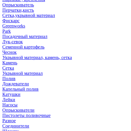
Опрыскиватель
Перчатки,кисть
Сетка,укрывной материал
Фискарс
Greenworks
Park
Посадочный материал
Лук-севок
Семенной картофель
Чеснок
Укрывной материал, камень, сетка
Камень
Сетка
Укрывной материал
Полив
Дождеватели
Капельный полив
Катушки
Лейки
Насосы
Опрыскиватели
Пистолеты поливочные
Разное
Соединители