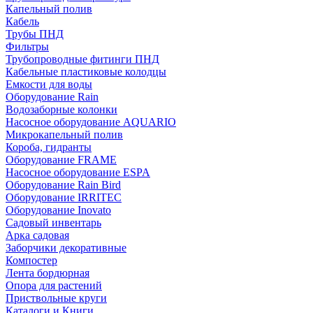
Капельный полив
Кабель
Трубы ПНД
Фильтры
Трубопроводные фитинги ПНД
Кабельные пластиковые колодцы
Емкости для воды
Оборудование Rain
Водозаборные колонки
Насосное оборудование AQUARIO
Микрокапельный полив
Короба, гидранты
Оборудование FRAME
Насосное оборудование ESPA
Оборудование Rain Bird
Оборудование IRRITEC
Оборудование Inovato
Садовый инвентарь
Арка садовая
Заборчики декоративные
Компостер
Лента бордюрная
Опора для растений
Приствольные круги
Каталоги и Книги