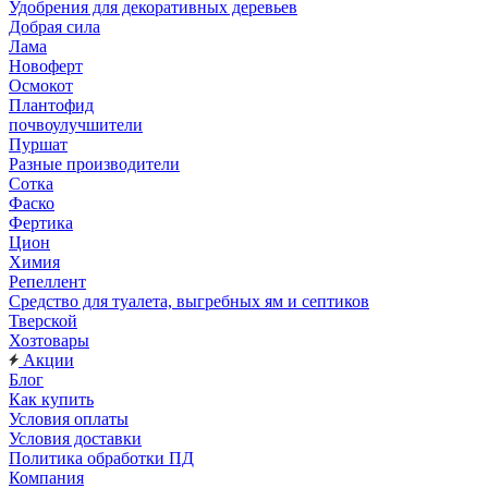
Удобрения для декоративных деревьев
Добрая сила
Лама
Новоферт
Осмокот
Плантофид
почвоулучшители
Пуршат
Разные производители
Сотка
Фаско
Фертика
Цион
Химия
Репеллент
Средство для туалета, выгребных ям и септиков
Тверской
Хозтовары
Акции
Блог
Как купить
Условия оплаты
Условия доставки
Политика обработки ПД
Компания