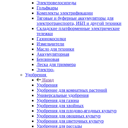
Электровелосипеды
Гольфкары
Комплекты электрификации
Тяговые и буферные аккумуляторы для
электротранспорта, ИБП и другой техники
Складские платформенные электрические
тележки
Газонокосилки
Измельчители
Масло для техники
Аккумуляторная
Бензиновая
Леска для триммера
Электро-
Удобрения
Назад
Удобрения
Удобрение для комнатных растений
Универсальные удобрения
Удобрения для газона
Удобрения для хвойных
Удобрения для плодово-ягодных культур
Удобрения для овощных культур
Удобрения для цветочных культур
Удобрения для рассады