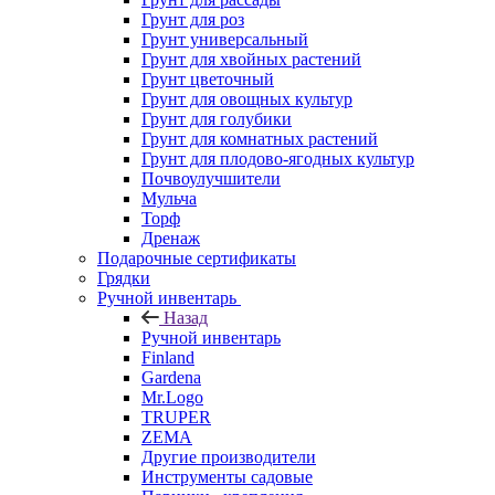
Грунт для роз
Грунт универсальный
Грунт для хвойных растений
Грунт цветочный
Грунт для овощных культур
Грунт для голубики
Грунт для комнатных растений
Грунт для плодово-ягодных культур
Почвоулучшители
Мульча
Торф
Дренаж
Подарочные сертификаты
Грядки
Ручной инвентарь
Назад
Ручной инвентарь
Finland
Gardena
Mr.Logo
TRUPER
ZEMA
Другие производители
Инструменты садовые