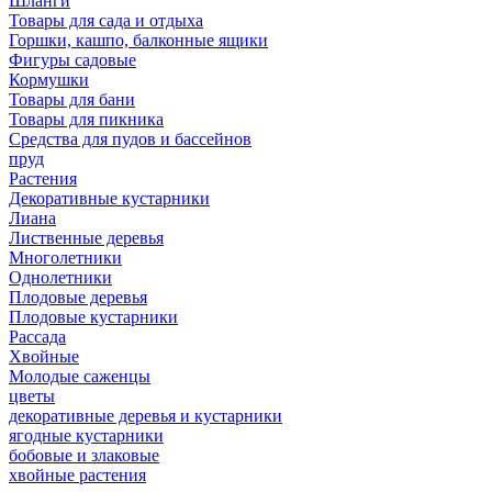
Шланги
Товары для сада и отдыха
Горшки, кашпо, балконные ящики
Фигуры садовые
Кормушки
Товары для бани
Товары для пикника
Средства для пудов и бассейнов
пруд
Растения
Декоративные кустарники
Лиана
Лиственные деревья
Многолетники
Однолетники
Плодовые деревья
Плодовые кустарники
Рассада
Хвойные
Молодые саженцы
цветы
декоративные деревья и кустарники
ягодные кустарники
бобовые и злаковые
хвойные растения