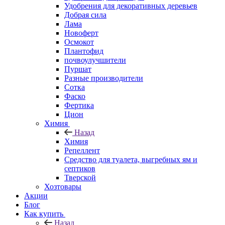
Удобрения для декоративных деревьев
Добрая сила
Лама
Новоферт
Осмокот
Плантофид
почвоулучшители
Пуршат
Разные производители
Сотка
Фаско
Фертика
Цион
Химия
Назад
Химия
Репеллент
Средство для туалета, выгребных ям и
септиков
Тверской
Хозтовары
Акции
Блог
Как купить
Назад