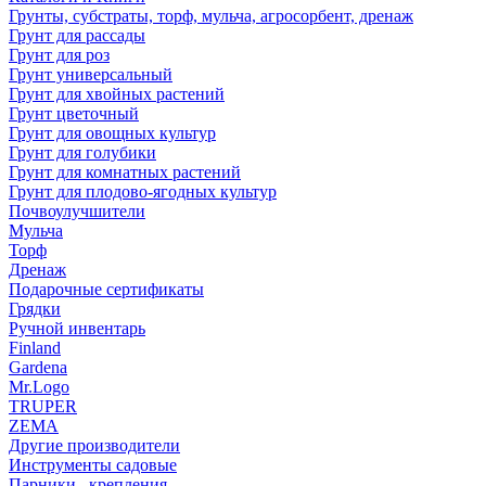
Грунты, субстраты, торф, мульча, агросорбент, дренаж
Грунт для рассады
Грунт для роз
Грунт универсальный
Грунт для хвойных растений
Грунт цветочный
Грунт для овощных культур
Грунт для голубики
Грунт для комнатных растений
Грунт для плодово-ягодных культур
Почвоулучшители
Мульча
Торф
Дренаж
Подарочные сертификаты
Грядки
Ручной инвентарь
Finland
Gardena
Mr.Logo
TRUPER
ZEMA
Другие производители
Инструменты садовые
Парники , крепления