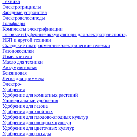
Техника
Электротрициклы
Зарядные устройства
Электровелосипеды
Гольфкары
Комплекты электрификации
Тяговые и буферные аккумуляторы для электротранспорта,
ИБП и другой техники
Складские платформенные электрические тележки
Газонокосилки
Измельчители
Масло для техники
Аккумуляторная
Бензиновая
Леска для триммера
Электро-
Удобрения
Удобрение для комнатных растений
Универсальные удобрения
Удобрения для газона
Удобрения для хвойных
Удобрения для плодово-ягодных культур
Удобрения для овощных культур
Удобрения для цветочных культур
Удобрения для рассады