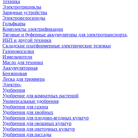
Техника
Электротрициклы
Зарядные устройства
Электровелосипеды
Гольфкары
Комплекты электрификации
Тяговые и буферные аккумуляторы для электротранспорта,
ИБП и другой техники
Складские платформенные электрические тележки
Газонокосилки
Измельчители
Масло для техники
Аккумуляторная
Бензиновая
Леска для триммера
Электро-
Удобрения
Удобрение для комнатных растений
Универсальные удобрения
Удобрения для газона
Удобрения для хвойных
Удобрения для плодово-ягодных культур
Удобрения для овощных культур
Удобрения для цветочных культур
Удобрения для рассады