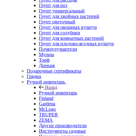
Грунт для роз
Грунт универсальный
Грунт для хвойных растений
Грунт цветочный
Грунт для овощных культур
Грунт для голубики
Грунт для комнатных растений
Грунт для плодово-ягодных культур
Почвоулучшители
Мульча
Торф
Дренаж
Подарочные сертификаты
Грядки
Ручной инвентарь
Назад
Ручной инвентарь
Finland
Gardena
Mr.Logo
TRUPER
ZEMA
Другие производители
Инструменты садовые