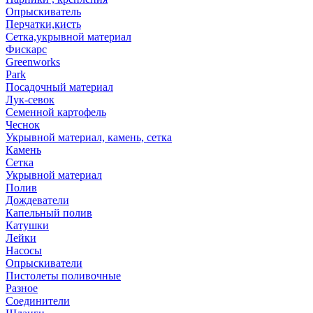
Опрыскиватель
Перчатки,кисть
Сетка,укрывной материал
Фискарс
Greenworks
Park
Посадочный материал
Лук-севок
Семенной картофель
Чеснок
Укрывной материал, камень, сетка
Камень
Сетка
Укрывной материал
Полив
Дождеватели
Капельный полив
Катушки
Лейки
Насосы
Опрыскиватели
Пистолеты поливочные
Разное
Соединители