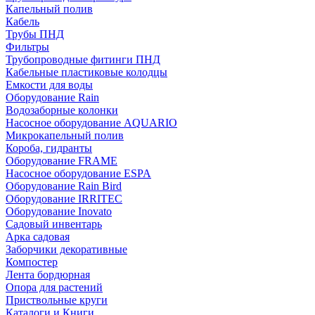
Капельный полив
Кабель
Трубы ПНД
Фильтры
Трубопроводные фитинги ПНД
Кабельные пластиковые колодцы
Емкости для воды
Оборудование Rain
Водозаборные колонки
Насосное оборудование AQUARIO
Микрокапельный полив
Короба, гидранты
Оборудование FRAME
Насосное оборудование ESPA
Оборудование Rain Bird
Оборудование IRRITEC
Оборудование Inovato
Садовый инвентарь
Арка садовая
Заборчики декоративные
Компостер
Лента бордюрная
Опора для растений
Приствольные круги
Каталоги и Книги