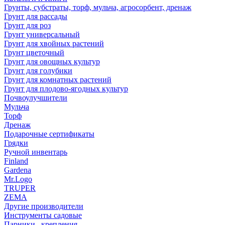
Грунты, субстраты, торф, мульча, агросорбент, дренаж
Грунт для рассады
Грунт для роз
Грунт универсальный
Грунт для хвойных растений
Грунт цветочный
Грунт для овощных культур
Грунт для голубики
Грунт для комнатных растений
Грунт для плодово-ягодных культур
Почвоулучшители
Мульча
Торф
Дренаж
Подарочные сертификаты
Грядки
Ручной инвентарь
Finland
Gardena
Mr.Logo
TRUPER
ZEMA
Другие производители
Инструменты садовые
Парники , крепления