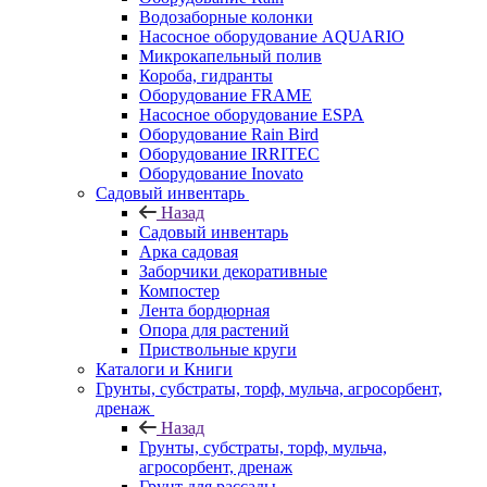
Водозаборные колонки
Насосное оборудование AQUARIO
Микрокапельный полив
Короба, гидранты
Оборудование FRAME
Насосное оборудование ESPA
Оборудование Rain Bird
Оборудование IRRITEC
Оборудование Inovato
Садовый инвентарь
Назад
Садовый инвентарь
Арка садовая
Заборчики декоративные
Компостер
Лента бордюрная
Опора для растений
Приствольные круги
Каталоги и Книги
Грунты, субстраты, торф, мульча, агросорбент,
дренаж
Назад
Грунты, субстраты, торф, мульча,
агросорбент, дренаж
Грунт для рассады