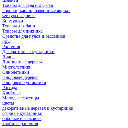
Шланги
Товары для сада и отдыха
Горшки, кашпо, балконные ящики
Фигуры садовые
Кормушки
Товары для бани
Товары для пикника
Средства для пудов и бассейнов
пруд
Растения
Декоративные кустарники
Лиана
Лиственные деревья
Многолетники
Однолетники
Плодовые деревья
Плодовые кустарники
Рассада
Хвойные
Молодые саженцы
цветы
декоративные деревья и кустарники
ягодные кустарники
бобовые и злаковые
хвойные растения