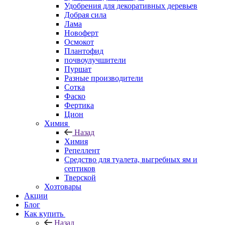
Удобрения для декоративных деревьев
Добрая сила
Лама
Новоферт
Осмокот
Плантофид
почвоулучшители
Пуршат
Разные производители
Сотка
Фаско
Фертика
Цион
Химия
Назад
Химия
Репеллент
Средство для туалета, выгребных ям и
септиков
Тверской
Хозтовары
Акции
Блог
Как купить
Назад