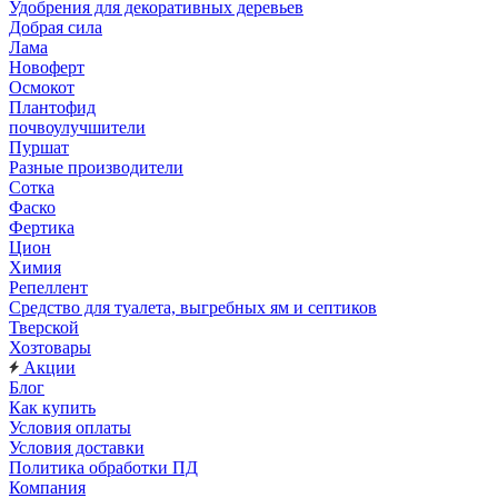
Удобрения для декоративных деревьев
Добрая сила
Лама
Новоферт
Осмокот
Плантофид
почвоулучшители
Пуршат
Разные производители
Сотка
Фаско
Фертика
Цион
Химия
Репеллент
Средство для туалета, выгребных ям и септиков
Тверской
Хозтовары
Акции
Блог
Как купить
Условия оплаты
Условия доставки
Политика обработки ПД
Компания