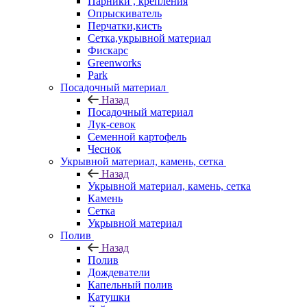
Парники , крепления
Опрыскиватель
Перчатки,кисть
Сетка,укрывной материал
Фискарс
Greenworks
Park
Посадочный материал
Назад
Посадочный материал
Лук-севок
Семенной картофель
Чеснок
Укрывной материал, камень, сетка
Назад
Укрывной материал, камень, сетка
Камень
Сетка
Укрывной материал
Полив
Назад
Полив
Дождеватели
Капельный полив
Катушки