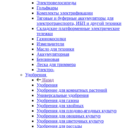
Электровелосипеды
Гольфкары
Комплекты электрификации
Тяговые и буферные аккумуляторы для
электротранспорта, ИБП и другой техники
Складские платформенные электрические
тележки
Газонокосилки
Измельчители
Масло для техники
Аккумуляторная
Бензиновая
Леска для триммера
Электро-
Удобрения
Назад
Удобрения
Удобрение для комнатных растений
Универсальные удобрения
Удобрения для газона
Удобрения для хвойных
Удобрения для плодово-ягодных культур
Удобрения для овощных культур
Удобрения для цветочных культур
Удобрения для рассады