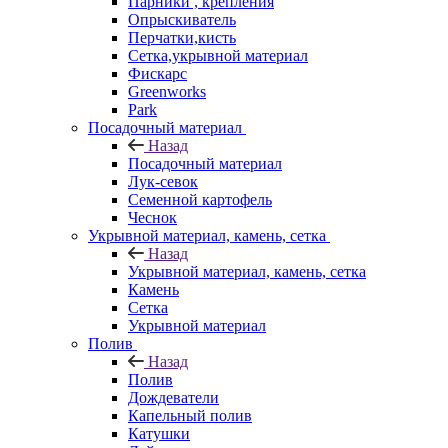
Парники , крепления
Опрыскиватель
Перчатки,кисть
Сетка,укрывной материал
Фискарс
Greenworks
Park
Посадочный материал
Назад
Посадочный материал
Лук-севок
Семенной картофель
Чеснок
Укрывной материал, камень, сетка
Назад
Укрывной материал, камень, сетка
Камень
Сетка
Укрывной материал
Полив
Назад
Полив
Дождеватели
Капельный полив
Катушки