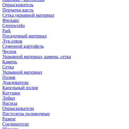
Опрыскиватель
Перчатки,кисть
Сетка,укрывной материал
Фискарс
Greenworks
Park
Посадочный материал
Лук-севок
Семенной картофель
Чеснок
Укрывной материал, камень, сетка
Камень
Сетка
Укрывной материал
Полив
Дождеватели
Капельный полив
Катушки
Лейки
Насосы
Опрыскиватели
Пистолеты поливочные
Разное
Соединители