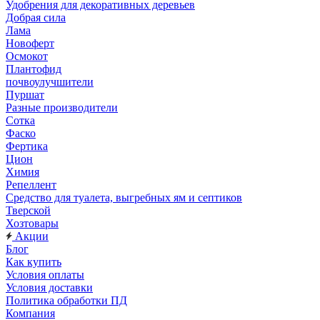
Удобрения для декоративных деревьев
Добрая сила
Лама
Новоферт
Осмокот
Плантофид
почвоулучшители
Пуршат
Разные производители
Сотка
Фаско
Фертика
Цион
Химия
Репеллент
Средство для туалета, выгребных ям и септиков
Тверской
Хозтовары
Акции
Блог
Как купить
Условия оплаты
Условия доставки
Политика обработки ПД
Компания