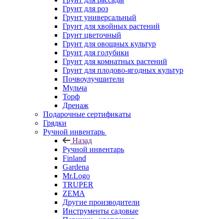
Грунт для роз
Грунт универсальный
Грунт для хвойных растений
Грунт цветочный
Грунт для овощных культур
Грунт для голубики
Грунт для комнатных растений
Грунт для плодово-ягодных культур
Почвоулучшители
Мульча
Торф
Дренаж
Подарочные сертификаты
Грядки
Ручной инвентарь
Назад
Ручной инвентарь
Finland
Gardena
Mr.Logo
TRUPER
ZEMA
Другие производители
Инструменты садовые