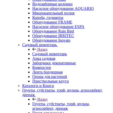
Водозаборные колонки
Насосное оборудование AQUARIO
Микрокапельный полив
Короба, гидранты
Оборудование FRAME
Насосное оборудование ESPA
Оборудование Rain Bird
Оборудование IRRITEC
Оборудование Inovato
Садовый инвентарь
Назад
Садовый инвентарь
Арка садовая
Заборчики декоративные
Компостер
Лента бордюрная
Опора для растений
Приствольные круги
Каталоги и Книги
Грунты, субстраты, торф, мульча, агросорбент,
дренаж
Назад
Грунты, субстраты, торф, мульча,
агросорбент, дренаж
Грунт для рассады