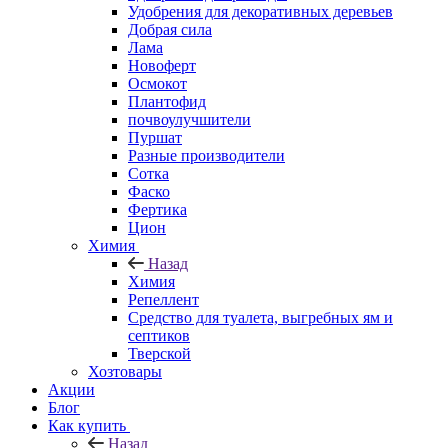
Удобрения для декоративных деревьев
Добрая сила
Лама
Новоферт
Осмокот
Плантофид
почвоулучшители
Пуршат
Разные производители
Сотка
Фаско
Фертика
Цион
Химия
Назад
Химия
Репеллент
Средство для туалета, выгребных ям и
септиков
Тверской
Хозтовары
Акции
Блог
Как купить
Назад