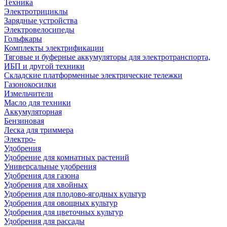
Техника
Электротрициклы
Зарядные устройства
Электровелосипеды
Гольфкары
Комплекты электрификации
Тяговые и буферные аккумуляторы для электротранспорта,
ИБП и другой техники
Складские платформенные электрические тележки
Газонокосилки
Измельчители
Масло для техники
Аккумуляторная
Бензиновая
Леска для триммера
Электро-
Удобрения
Удобрение для комнатных растений
Универсальные удобрения
Удобрения для газона
Удобрения для хвойных
Удобрения для плодово-ягодных культур
Удобрения для овощных культур
Удобрения для цветочных культур
Удобрения для рассады