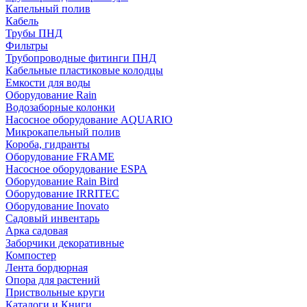
Капельный полив
Кабель
Трубы ПНД
Фильтры
Трубопроводные фитинги ПНД
Кабельные пластиковые колодцы
Емкости для воды
Оборудование Rain
Водозаборные колонки
Насосное оборудование AQUARIO
Микрокапельный полив
Короба, гидранты
Оборудование FRAME
Насосное оборудование ESPA
Оборудование Rain Bird
Оборудование IRRITEC
Оборудование Inovato
Садовый инвентарь
Арка садовая
Заборчики декоративные
Компостер
Лента бордюрная
Опора для растений
Приствольные круги
Каталоги и Книги