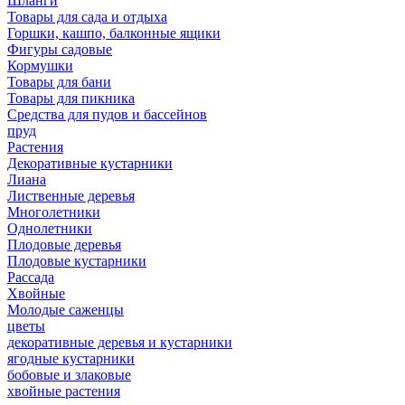
Шланги
Товары для сада и отдыха
Горшки, кашпо, балконные ящики
Фигуры садовые
Кормушки
Товары для бани
Товары для пикника
Средства для пудов и бассейнов
пруд
Растения
Декоративные кустарники
Лиана
Лиственные деревья
Многолетники
Однолетники
Плодовые деревья
Плодовые кустарники
Рассада
Хвойные
Молодые саженцы
цветы
декоративные деревья и кустарники
ягодные кустарники
бобовые и злаковые
хвойные растения