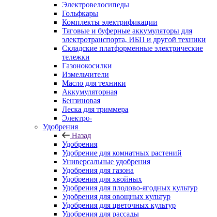
Электровелосипеды
Гольфкары
Комплекты электрификации
Тяговые и буферные аккумуляторы для
электротранспорта, ИБП и другой техники
Складские платформенные электрические
тележки
Газонокосилки
Измельчители
Масло для техники
Аккумуляторная
Бензиновая
Леска для триммера
Электро-
Удобрения
Назад
Удобрения
Удобрение для комнатных растений
Универсальные удобрения
Удобрения для газона
Удобрения для хвойных
Удобрения для плодово-ягодных культур
Удобрения для овощных культур
Удобрения для цветочных культур
Удобрения для рассады