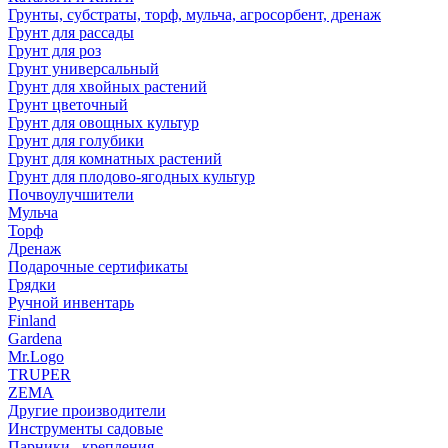
Грунты, субстраты, торф, мульча, агросорбент, дренаж
Грунт для рассады
Грунт для роз
Грунт универсальный
Грунт для хвойных растений
Грунт цветочный
Грунт для овощных культур
Грунт для голубики
Грунт для комнатных растений
Грунт для плодово-ягодных культур
Почвоулучшители
Мульча
Торф
Дренаж
Подарочные сертификаты
Грядки
Ручной инвентарь
Finland
Gardena
Mr.Logo
TRUPER
ZEMA
Другие производители
Инструменты садовые
Парники , крепления