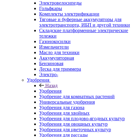
Электровелосипеды
Гольфкары
Комплекты электрификации
Тяговые и буферные аккумуляторы для
электротранспорта, ИБП и другой техники
Складские платформенные электрические
тележки
Газонокосилки
Измельчители
Масло для техники
Аккумуляторная
Бензиновая
Леска для триммера
Электро-
Удобрения
Назад
Удобрения
Удобрение для комнатных растений
Универсальные удобрения
Удобрения для газона
Удобрения для хвойных
Удобрения для плодово-ягодных культур
Удобрения для овощных культур
Удобрения для цветочных культур
Удобрения для рассады