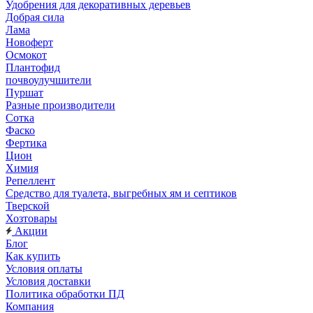
Удобрения для декоративных деревьев
Добрая сила
Лама
Новоферт
Осмокот
Плантофид
почвоулучшители
Пуршат
Разные производители
Сотка
Фаско
Фертика
Цион
Химия
Репеллент
Средство для туалета, выгребных ям и септиков
Тверской
Хозтовары
Акции
Блог
Как купить
Условия оплаты
Условия доставки
Политика обработки ПД
Компания