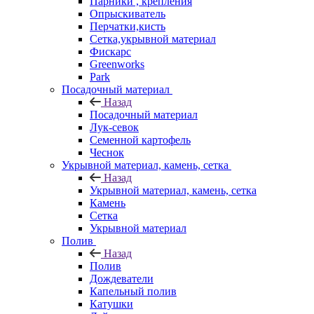
Парники , крепления
Опрыскиватель
Перчатки,кисть
Сетка,укрывной материал
Фискарс
Greenworks
Park
Посадочный материал
Назад
Посадочный материал
Лук-севок
Семенной картофель
Чеснок
Укрывной материал, камень, сетка
Назад
Укрывной материал, камень, сетка
Камень
Сетка
Укрывной материал
Полив
Назад
Полив
Дождеватели
Капельный полив
Катушки