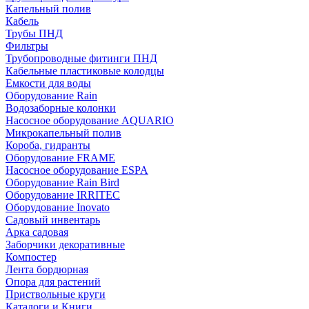
Капельный полив
Кабель
Трубы ПНД
Фильтры
Трубопроводные фитинги ПНД
Кабельные пластиковые колодцы
Емкости для воды
Оборудование Rain
Водозаборные колонки
Насосное оборудование AQUARIO
Микрокапельный полив
Короба, гидранты
Оборудование FRAME
Насосное оборудование ESPA
Оборудование Rain Bird
Оборудование IRRITEC
Оборудование Inovato
Садовый инвентарь
Арка садовая
Заборчики декоративные
Компостер
Лента бордюрная
Опора для растений
Приствольные круги
Каталоги и Книги