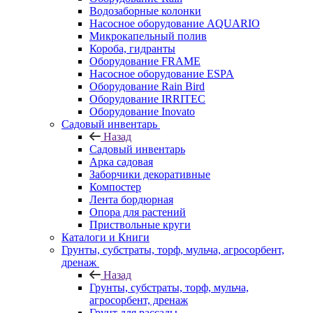
Водозаборные колонки
Насосное оборудование AQUARIO
Микрокапельный полив
Короба, гидранты
Оборудование FRAME
Насосное оборудование ESPA
Оборудование Rain Bird
Оборудование IRRITEC
Оборудование Inovato
Садовый инвентарь
Назад
Садовый инвентарь
Арка садовая
Заборчики декоративные
Компостер
Лента бордюрная
Опора для растений
Приствольные круги
Каталоги и Книги
Грунты, субстраты, торф, мульча, агросорбент,
дренаж
Назад
Грунты, субстраты, торф, мульча,
агросорбент, дренаж
Грунт для рассады