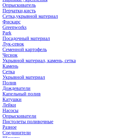
Опрыскиватель
Перчатки,кисть
Сетка,укрывной материал
Фискарс
Greenworks
Park
Посадочный материал
Лук-севок
Семенной картофель
Чеснок
Укрывной материал, камень, сетка
Камень
Сетка
Укрывной материал
Полив
Дождеватели
Капельный полив
Катушки
Лейки
Насосы
Опрыскиватели
Пистолеты поливочные
Разное
Соединители