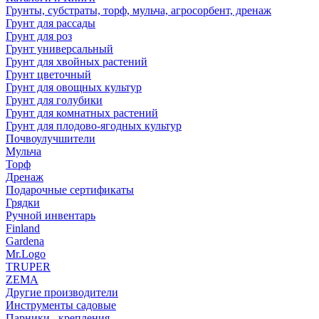
Грунты, субстраты, торф, мульча, агросорбент, дренаж
Грунт для рассады
Грунт для роз
Грунт универсальный
Грунт для хвойных растений
Грунт цветочный
Грунт для овощных культур
Грунт для голубики
Грунт для комнатных растений
Грунт для плодово-ягодных культур
Почвоулучшители
Мульча
Торф
Дренаж
Подарочные сертификаты
Грядки
Ручной инвентарь
Finland
Gardena
Mr.Logo
TRUPER
ZEMA
Другие производители
Инструменты садовые
Парники , крепления