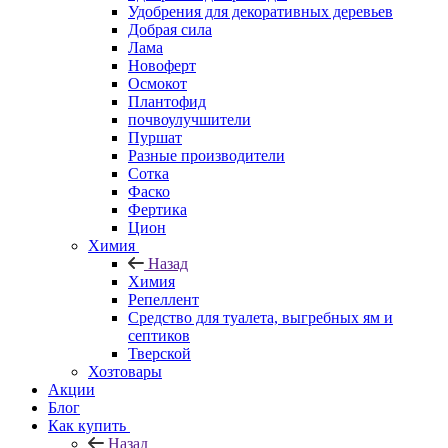
Удобрения для декоративных деревьев
Добрая сила
Лама
Новоферт
Осмокот
Плантофид
почвоулучшители
Пуршат
Разные производители
Сотка
Фаско
Фертика
Цион
Химия
Назад
Химия
Репеллент
Средство для туалета, выгребных ям и
септиков
Тверской
Хозтовары
Акции
Блог
Как купить
Назад