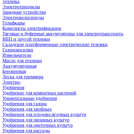
Техника
Электротрициклы
Зарядные устройства
Электровелосипеды
Гольфкары
Комплекты электрификации
Тяговые и буферные аккумуляторы для электротранспорта,
ИБП и другой техники
Складские платформенные электрические тележки
Газонокосилки
Измельчители
Масло для техники
Аккумуляторная
Бензиновая
Леска для триммера
Электро-
Удобрения
Удобрение для комнатных растений
Универсальные удобрения
Удобрения для газона
Удобрения для хвойных
Удобрения для плодово-ягодных культур
Удобрения для овощных культур
Удобрения для цветочных культур
Удобрения для рассады