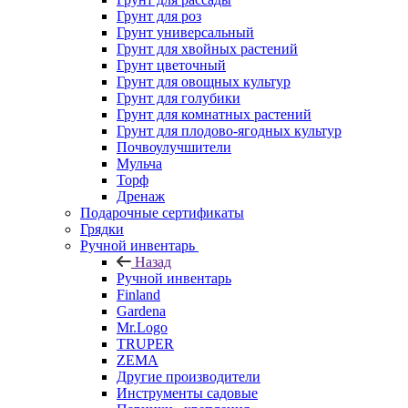
Грунт для роз
Грунт универсальный
Грунт для хвойных растений
Грунт цветочный
Грунт для овощных культур
Грунт для голубики
Грунт для комнатных растений
Грунт для плодово-ягодных культур
Почвоулучшители
Мульча
Торф
Дренаж
Подарочные сертификаты
Грядки
Ручной инвентарь
Назад
Ручной инвентарь
Finland
Gardena
Mr.Logo
TRUPER
ZEMA
Другие производители
Инструменты садовые