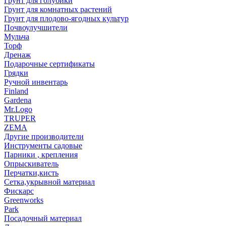
Грунт для голубики
Грунт для комнатных растений
Грунт для плодово-ягодных культур
Почвоулучшители
Мульча
Торф
Дренаж
Подарочные сертификаты
Грядки
Ручной инвентарь
Finland
Gardena
Mr.Logo
TRUPER
ZEMA
Другие производители
Инструменты садовые
Парники , крепления
Опрыскиватель
Перчатки,кисть
Сетка,укрывной материал
Фискарс
Greenworks
Park
Посадочный материал