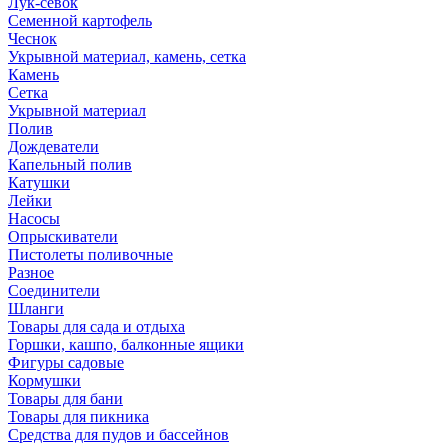
Лук-севок
Семенной картофель
Чеснок
Укрывной материал, камень, сетка
Камень
Сетка
Укрывной материал
Полив
Дождеватели
Капельный полив
Катушки
Лейки
Насосы
Опрыскиватели
Пистолеты поливочные
Разное
Соединители
Шланги
Товары для сада и отдыха
Горшки, кашпо, балконные ящики
Фигуры садовые
Кормушки
Товары для бани
Товары для пикника
Средства для пудов и бассейнов