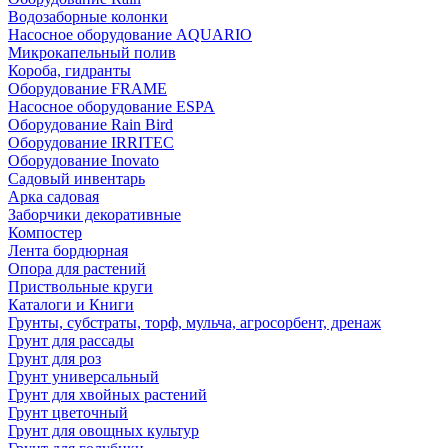
Водозаборные колонки
Насосное оборудование AQUARIO
Микрокапельный полив
Короба, гидранты
Оборудование FRAME
Насосное оборудование ESPA
Оборудование Rain Bird
Оборудование IRRITEC
Оборудование Inovato
Садовый инвентарь
Арка садовая
Заборчики декоративные
Компостер
Лента бордюрная
Опора для растений
Приствольные круги
Каталоги и Книги
Грунты, субстраты, торф, мульча, агросорбент, дренаж
Грунт для рассады
Грунт для роз
Грунт универсальный
Грунт для хвойных растений
Грунт цветочный
Грунт для овощных культур