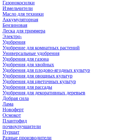
Газонокосилки
Измельчители
Масло для техники
Аккумуляторная
Бензиновая
Леска для триммера
Электро-
Удобрения
Удобрение для комнатных растений
Универсальные удобрения
Удобрения для газона
Удобрения для хвойных
Удобрения для плодово-ягодных культур
Удобрения для овощных культур
Удобрения для цветочных культур
Удобрения для рассады
Удобрения для декоративных деревьев
Добрая сила
Лама
Новоферт
Осмокот
Плантофид
почвоулучшители
Пуршат
Разные производители