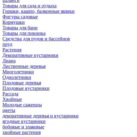
Шланги
Товары для сада и отдыха
Горшки, кашпо, балконные ящики
Фигуры садовые
Кормушки
Товары для бани
Товары для пикника
Средства для пудов и бассейнов
пруд
Растения
Декоративные кустарники
Лиана
Лиственные деревья
Многолетники
Однолетники
Плодовые деревья
Плодовые кустарники
Рассада
Хвойные
Молодые саженцы
цветы
декоративные деревья и кустарники
ягодные кустарники
бобовые и злаковые
хвойные растения