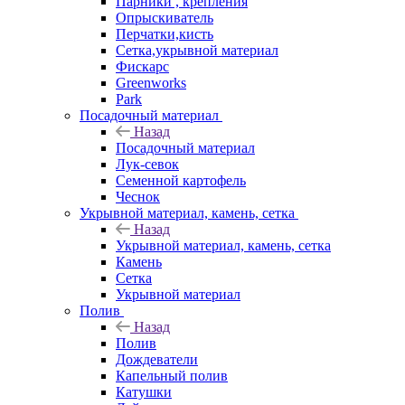
Парники , крепления
Опрыскиватель
Перчатки,кисть
Сетка,укрывной материал
Фискарс
Greenworks
Park
Посадочный материал
Назад
Посадочный материал
Лук-севок
Семенной картофель
Чеснок
Укрывной материал, камень, сетка
Назад
Укрывной материал, камень, сетка
Камень
Сетка
Укрывной материал
Полив
Назад
Полив
Дождеватели
Капельный полив
Катушки