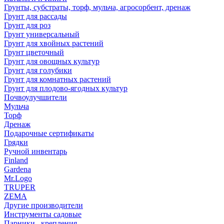
Грунты, субстраты, торф, мульча, агросорбент, дренаж
Грунт для рассады
Грунт для роз
Грунт универсальный
Грунт для хвойных растений
Грунт цветочный
Грунт для овощных культур
Грунт для голубики
Грунт для комнатных растений
Грунт для плодово-ягодных культур
Почвоулучшители
Мульча
Торф
Дренаж
Подарочные сертификаты
Грядки
Ручной инвентарь
Finland
Gardena
Mr.Logo
TRUPER
ZEMA
Другие производители
Инструменты садовые
Парники , крепления