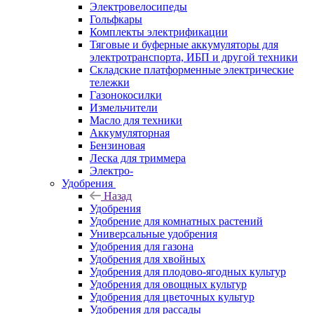
Электровелосипеды
Гольфкары
Комплекты электрификации
Тяговые и буферные аккумуляторы для
электротранспорта, ИБП и другой техники
Складские платформенные электрические
тележки
Газонокосилки
Измельчители
Масло для техники
Аккумуляторная
Бензиновая
Леска для триммера
Электро-
Удобрения
Назад
Удобрения
Удобрение для комнатных растений
Универсальные удобрения
Удобрения для газона
Удобрения для хвойных
Удобрения для плодово-ягодных культур
Удобрения для овощных культур
Удобрения для цветочных культур
Удобрения для рассады