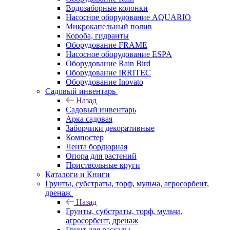
Водозаборные колонки
Насосное оборудование AQUARIO
Микрокапельный полив
Короба, гидранты
Оборудование FRAME
Насосное оборудование ESPA
Оборудование Rain Bird
Оборудование IRRITEC
Оборудование Inovato
Садовый инвентарь
Назад
Садовый инвентарь
Арка садовая
Заборчики декоративные
Компостер
Лента бордюрная
Опора для растений
Приствольные круги
Каталоги и Книги
Грунты, субстраты, торф, мульча, агросорбент,
дренаж
Назад
Грунты, субстраты, торф, мульча,
агросорбент, дренаж
Грунт для рассады