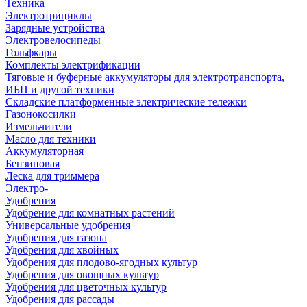
Техника
Электротрициклы
Зарядные устройства
Электровелосипеды
Гольфкары
Комплекты электрификации
Тяговые и буферные аккумуляторы для электротранспорта,
ИБП и другой техники
Складские платформенные электрические тележки
Газонокосилки
Измельчители
Масло для техники
Аккумуляторная
Бензиновая
Леска для триммера
Электро-
Удобрения
Удобрение для комнатных растений
Универсальные удобрения
Удобрения для газона
Удобрения для хвойных
Удобрения для плодово-ягодных культур
Удобрения для овощных культур
Удобрения для цветочных культур
Удобрения для рассады