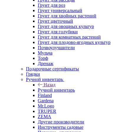
Грунт для роз
Грунт универсальный
Грунт для хвойных растений
Грунт цветочный
Грунт для овощных культур
Грунт для голубики
Грунт для комнатных растений
Грунт для плодово-ягодных культур
Почвоулучшители
Мульча
Торф
Дренаж
Подарочные сертификаты
Грядки
Ручной инвентарь
Назад
Ручной инвентарь
Finland
Gardena
Mr.Logo
TRUPER
ZEMA
Другие производители
Инструменты садовые