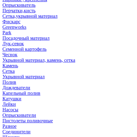
Опрыскиватель
Перчатки,кисть
Сетка,укрывной материал
Фискарс
Greenworks
Park
Посадочный материал
Лук-севок
Семенной картофель
Чеснок
Укрывной материал, камень, сетка
Камень
Сетка
Укрывной материал
Полив
Дождеватели
Капельный полив
Катушки
Лейки
Насосы
Опрыскиватели
Пистолеты поливочные
Разное
Соединители