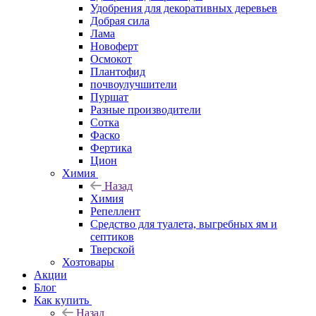
Удобрения для декоративных деревьев
Добрая сила
Лама
Новоферт
Осмокот
Плантофид
почвоулучшители
Пуршат
Разные производители
Сотка
Фаско
Фертика
Цион
Химия
Назад
Химия
Репеллент
Средство для туалета, выгребных ям и
септиков
Тверской
Хозтовары
Акции
Блог
Как купить
Назад