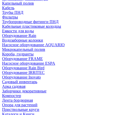
Капельный полив
Кабель
Трубы ПНД
Фильтры
Трубопроводные фитинги ПНД
Кабельные пластиковые колодцы
Емкости для воды
Оборудование Rain
Водозаборные колонки
Насосное оборудование AQUARIO
Микрокапельный полив
Короба, гидранты
Оборудование FRAME
Насосное оборудование ESPA
Оборудование Rain Bird
Оборудование IRRITEC
Оборудование Inovato
Садовый инвентарь
Арка садовая
Заборчики декоративные
Компостер
Лента бордюрная
Опора для растений
Приствольные круги
Каталоги и Книги