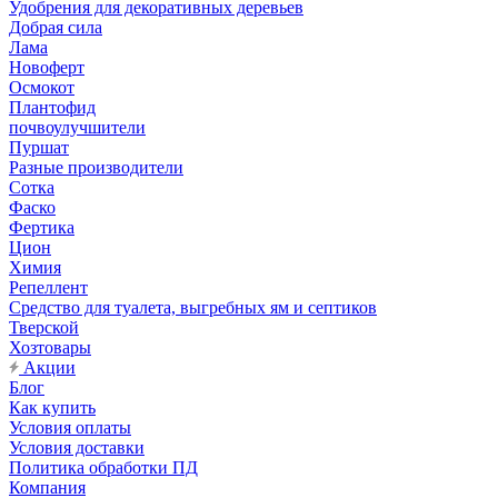
Удобрения для декоративных деревьев
Добрая сила
Лама
Новоферт
Осмокот
Плантофид
почвоулучшители
Пуршат
Разные производители
Сотка
Фаско
Фертика
Цион
Химия
Репеллент
Средство для туалета, выгребных ям и септиков
Тверской
Хозтовары
Акции
Блог
Как купить
Условия оплаты
Условия доставки
Политика обработки ПД
Компания