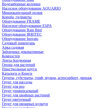
Водозаборные колонки
Насосное оборудование AQUARIO
Микрокапельный полив
Короба, гидранты
Оборудование FRAME
Насосное оборудование ESPA
Оборудование Rain Bird
Оборудование IRRITEC
Оборудование Inovato
Садовый инвентарь
Арка садовая
Заборчики декоративные
Компостер
Лента бордюрная
Опора для растений
Приствольные круги
Каталоги и Книги
Грунты, субстраты, торф, мульча, агросорбент, дренаж
Грунт для рассады
Грунт для роз
Грунт универсальный
Грунт для хвойных растений
Грунт цветочный
Грунт для овощных культур