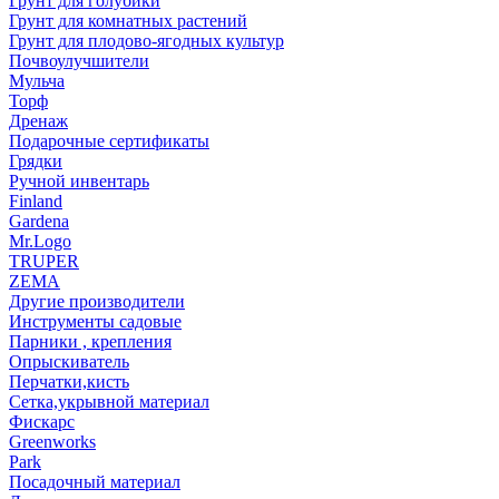
Грунт для голубики
Грунт для комнатных растений
Грунт для плодово-ягодных культур
Почвоулучшители
Мульча
Торф
Дренаж
Подарочные сертификаты
Грядки
Ручной инвентарь
Finland
Gardena
Mr.Logo
TRUPER
ZEMA
Другие производители
Инструменты садовые
Парники , крепления
Опрыскиватель
Перчатки,кисть
Сетка,укрывной материал
Фискарс
Greenworks
Park
Посадочный материал