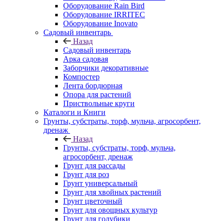
Оборудование Rain Bird
Оборудование IRRITEC
Оборудование Inovato
Садовый инвентарь
Назад
Садовый инвентарь
Арка садовая
Заборчики декоративные
Компостер
Лента бордюрная
Опора для растений
Приствольные круги
Каталоги и Книги
Грунты, субстраты, торф, мульча, агросорбент,
дренаж
Назад
Грунты, субстраты, торф, мульча,
агросорбент, дренаж
Грунт для рассады
Грунт для роз
Грунт универсальный
Грунт для хвойных растений
Грунт цветочный
Грунт для овощных культур
Грунт для голубики