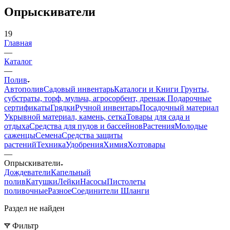
Опрыскиватели
19
Главная
—
Каталог
—
Полив
Автополив
Садовый инвентарь
Каталоги и Книги
Грунты,
субстраты, торф, мульча, агросорбент, дренаж
Подарочные
сертификаты
Грядки
Ручной инвентарь
Посадочный материал
Укрывной материал, камень, сетка
Товары для сада и
отдыха
Средства для пудов и бассейнов
Растения
Молодые
саженцы
Семена
Средства защиты
растений
Техника
Удобрения
Химия
Хозтовары
—
Опрыскиватели
Дождеватели
Капельный
полив
Катушки
Лейки
Насосы
Пистолеты
поливочные
Разное
Соединители
Шланги
Раздел не найден
Фильтр