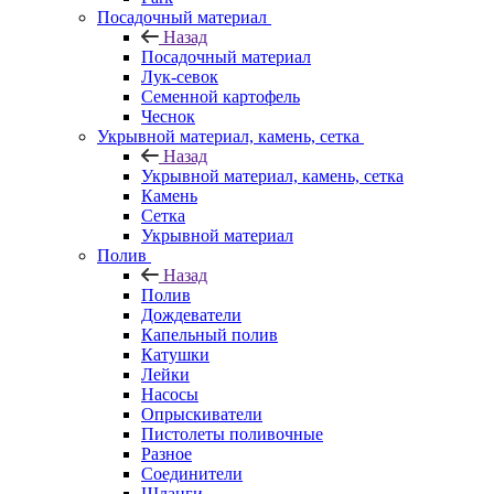
Посадочный материал
Назад
Посадочный материал
Лук-севок
Семенной картофель
Чеснок
Укрывной материал, камень, сетка
Назад
Укрывной материал, камень, сетка
Камень
Сетка
Укрывной материал
Полив
Назад
Полив
Дождеватели
Капельный полив
Катушки
Лейки
Насосы
Опрыскиватели
Пистолеты поливочные
Разное
Соединители
Шланги