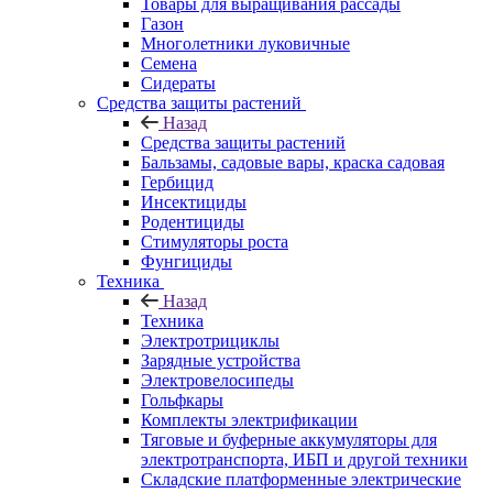
Товары для выращивания рассады
Газон
Многолетники луковичные
Семена
Сидераты
Средства защиты растений
Назад
Средства защиты растений
Бальзамы, садовые вары, краска садовая
Гербицид
Инсектициды
Родентициды
Стимуляторы роста
Фунгициды
Техника
Назад
Техника
Электротрициклы
Зарядные устройства
Электровелосипеды
Гольфкары
Комплекты электрификации
Тяговые и буферные аккумуляторы для
электротранспорта, ИБП и другой техники
Складские платформенные электрические