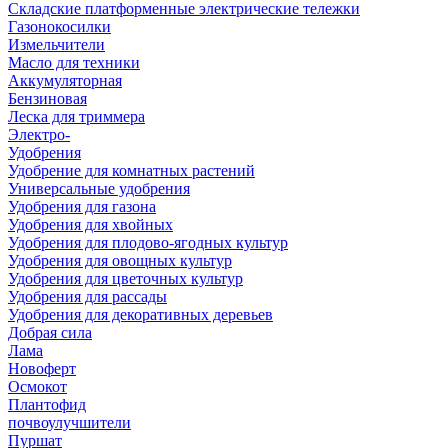
Складские платформенные электрические тележки
Газонокосилки
Измельчители
Масло для техники
Аккумуляторная
Бензиновая
Леска для триммера
Электро-
Удобрения
Удобрение для комнатных растений
Универсальные удобрения
Удобрения для газона
Удобрения для хвойных
Удобрения для плодово-ягодных культур
Удобрения для овощных культур
Удобрения для цветочных культур
Удобрения для рассады
Удобрения для декоративных деревьев
Добрая сила
Лама
Новоферт
Осмокот
Плантофид
почвоулучшители
Пуршат