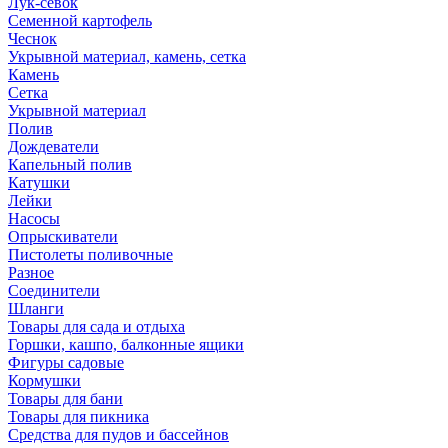
Лук-севок
Семенной картофель
Чеснок
Укрывной материал, камень, сетка
Камень
Сетка
Укрывной материал
Полив
Дождеватели
Капельный полив
Катушки
Лейки
Насосы
Опрыскиватели
Пистолеты поливочные
Разное
Соединители
Шланги
Товары для сада и отдыха
Горшки, кашпо, балконные ящики
Фигуры садовые
Кормушки
Товары для бани
Товары для пикника
Средства для пудов и бассейнов