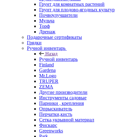
Грунт для комнатных растений
Грунт для плодово-ягодных культур
Почвоулучшители
Мульча
Торф
Дренаж
Подарочные сертификаты
Грядки
Ручной инвентарь
Назад
Ручной инвентарь
Finland
Gardena
Mr.Logo
TRUPER
ZEMA
Другие производители
Инструменты садовые
Парники , крепления
Опрыскиватель
Перчатки,кисть
Сетка,укрывной материал
Фискарс
Greenworks
Park