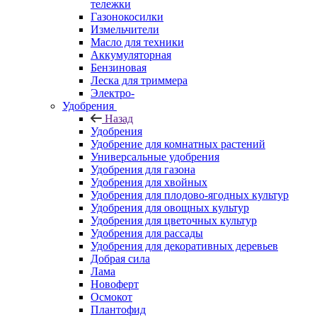
тележки
Газонокосилки
Измельчители
Масло для техники
Аккумуляторная
Бензиновая
Леска для триммера
Электро-
Удобрения
Назад
Удобрения
Удобрение для комнатных растений
Универсальные удобрения
Удобрения для газона
Удобрения для хвойных
Удобрения для плодово-ягодных культур
Удобрения для овощных культур
Удобрения для цветочных культур
Удобрения для рассады
Удобрения для декоративных деревьев
Добрая сила
Лама
Новоферт
Осмокот
Плантофид