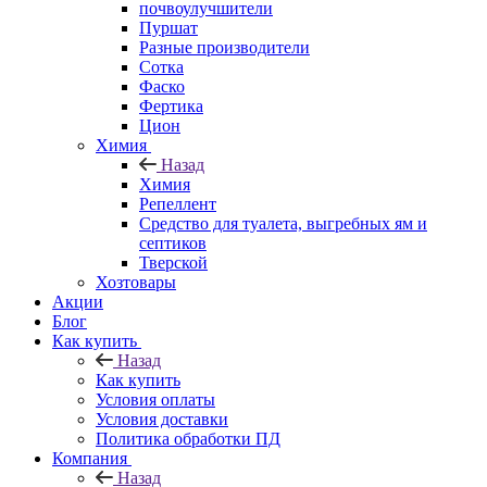
почвоулучшители
Пуршат
Разные производители
Сотка
Фаско
Фертика
Цион
Химия
Назад
Химия
Репеллент
Средство для туалета, выгребных ям и
септиков
Тверской
Хозтовары
Акции
Блог
Как купить
Назад
Как купить
Условия оплаты
Условия доставки
Политика обработки ПД
Компания
Назад