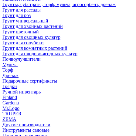
Грунты, субстраты, торф, мульча, агросорбент, дренаж
Грунт для рассады
Грунт для роз
Грунт универсальный
Грунт для хвойных растений
Грунт цветочный
Грунт для овощных культур
Грунт для голубики
Грунт для комнатных растений
Грунт для плодово-ягодных культур
Почвоулучшители
Мульча
Торф
Дренаж
Подарочные сертификаты
Грядки
Ручной инвентарь
Finland
Gardena
Mr.Logo
TRUPER
ZEMA
Другие производители
Инструменты садовые
Парники , крепления