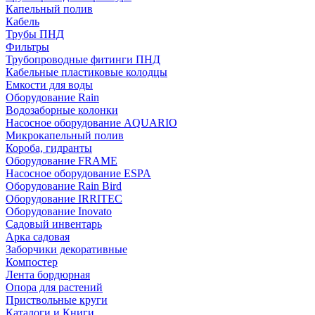
Капельный полив
Кабель
Трубы ПНД
Фильтры
Трубопроводные фитинги ПНД
Кабельные пластиковые колодцы
Емкости для воды
Оборудование Rain
Водозаборные колонки
Насосное оборудование AQUARIO
Микрокапельный полив
Короба, гидранты
Оборудование FRAME
Насосное оборудование ESPA
Оборудование Rain Bird
Оборудование IRRITEC
Оборудование Inovato
Садовый инвентарь
Арка садовая
Заборчики декоративные
Компостер
Лента бордюрная
Опора для растений
Приствольные круги
Каталоги и Книги