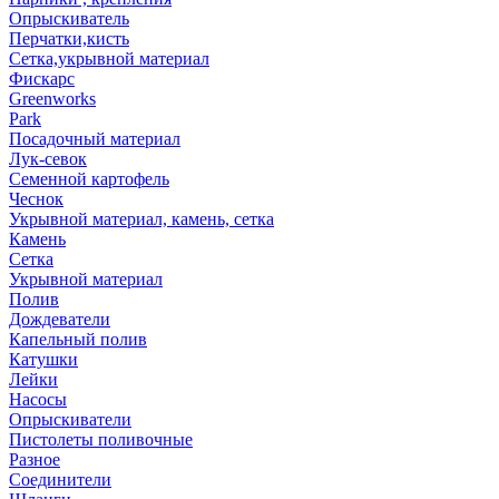
Опрыскиватель
Перчатки,кисть
Сетка,укрывной материал
Фискарс
Greenworks
Park
Посадочный материал
Лук-севок
Семенной картофель
Чеснок
Укрывной материал, камень, сетка
Камень
Сетка
Укрывной материал
Полив
Дождеватели
Капельный полив
Катушки
Лейки
Насосы
Опрыскиватели
Пистолеты поливочные
Разное
Соединители