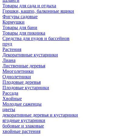
Шланги
Товары для сада и отдыха
Горшки, кашпо, балконные ящики
Фигуры садовые
Кормушки
Товары для бани
Товары для пикника
Средства для пудов и бассейнов
пруд
Растения
Декоративные кустарники
Лиана
Лиственные деревья
Многолетники
Однолетники
Плодовые деревья
Плодовые кустарники
Рассада
Хвойные
Молодые саженцы
цветы
декоративные деревья и кустарники
ягодные кустарники
бобовые и злаковые
хвойные растения