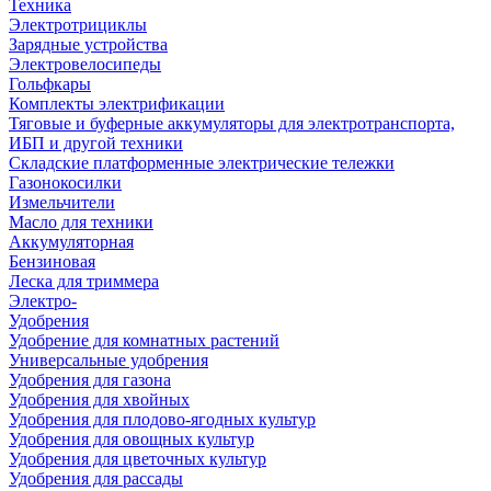
Техника
Электротрициклы
Зарядные устройства
Электровелосипеды
Гольфкары
Комплекты электрификации
Тяговые и буферные аккумуляторы для электротранспорта,
ИБП и другой техники
Складские платформенные электрические тележки
Газонокосилки
Измельчители
Масло для техники
Аккумуляторная
Бензиновая
Леска для триммера
Электро-
Удобрения
Удобрение для комнатных растений
Универсальные удобрения
Удобрения для газона
Удобрения для хвойных
Удобрения для плодово-ягодных культур
Удобрения для овощных культур
Удобрения для цветочных культур
Удобрения для рассады