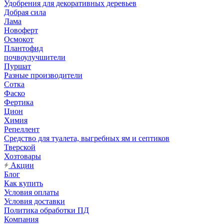
Удобрения для декоративных деревьев
Добрая сила
Лама
Новоферт
Осмокот
Плантофид
почвоулучшители
Пуршат
Разные производители
Сотка
Фаско
Фертика
Цион
Химия
Репеллент
Средство для туалета, выгребных ям и септиков
Тверской
Хозтовары
Акции
Блог
Как купить
Условия оплаты
Условия доставки
Политика обработки ПД
Компания